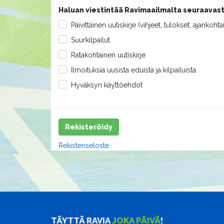
Haluan viestintää Ravimaailmalta seuraavast
Päivittäinen uutiskirje (vihjeet, tulokset, ajankohta
Suurkilpailut
Ratakohtainen uutiskirje
Ilmoituksia uusista eduista ja kilpailuista
Hyväksyn käyttöehdot
Rekisteröidy
Rekisteriseloste
TÄYTTÄ RAVIA
JOKA PÄIVÄ
!