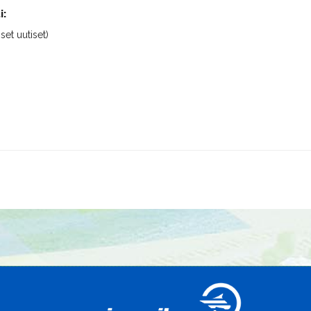
i:
iset uutiset)