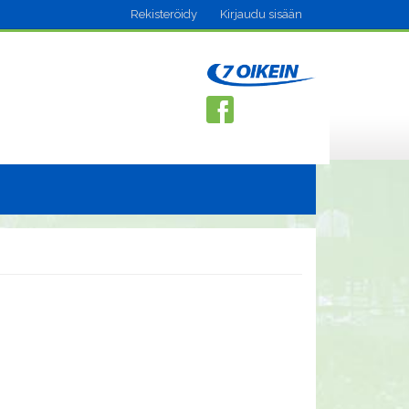
Rekisteröidy
Kirjaudu sisään