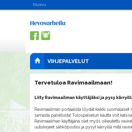
Etusivu
VIHJEPALVELUT
Tervetuloa Ravimaailmaan!
Liity Ravimaailman käyttäjäksi ja pysy kärryill
Ravimaailman portaalista löydät kaikki suomalaiset m
samasta palvelusta! Tulospalvelun kautta voit katsoa
Ravimaailman käyttäjänä olet myös oikeutettu ravirat
uutiskirjeet sähköpostiisi ja pysyt kärryillä mitä ravi