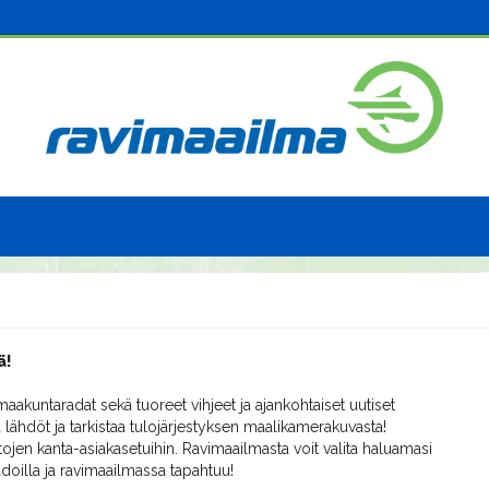
ä!
aakuntaradat sekä tuoreet vihjeet ja ajankohtaiset uutiset
 lähdöt ja tarkistaa tulojärjestyksen maalikamerakuvasta!
ojen kanta-asiakasetuihin. Ravimaailmasta voit valita haluamasi
radoilla ja ravimaailmassa tapahtuu!