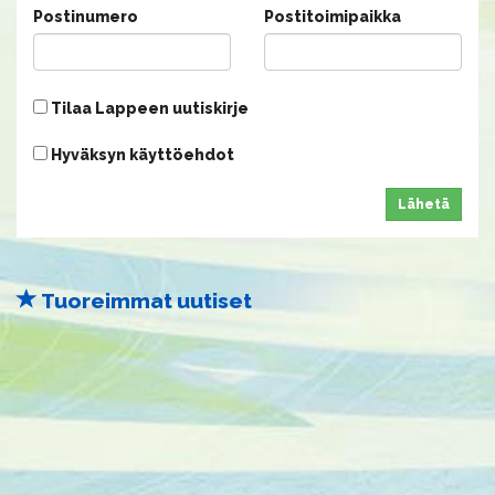
Postinumero
Postitoimipaikka
Tilaa Lappeen uutiskirje
Hyväksyn käyttöehdot
Lähetä
Tuoreimmat uutiset