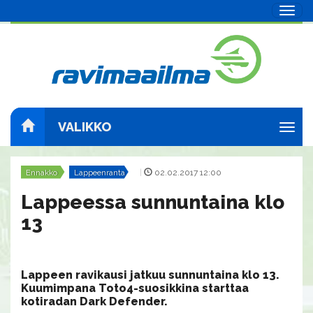
Navig
VALIKKO
Navig
Ennakko
Lappeenranta
|
02.02.2017 12:00
Lappeessa sunnuntaina klo
13
Lappeen ravikausi jatkuu sunnuntaina klo 13.
Kuumimpana Toto4-suosikkina starttaa
kotiradan Dark Defender.