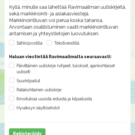
Kyllä, minulle saa lähettää Ravimaailman uutiskirjeitä,
sekä markkinointi- ja asiakasviestejä.
Markkinointiluvan voi perua koska tahansa.
Arvontaan osallistuminen vaatii markkinointiluvan
antamisen ja yhteystietojen luovutuksen.
Sähköpostilla
Tekstiviestillä
Haluan viestintää Ravimaailmalta seuraavasti:
Päivittäinen uutiskirje (vihjeet, tulokset, ajankohtaiset
uutiset)
Suurkilpailut
Ratakohtainen uutiskirje
Ilmoituksia uusista eduista ja kilpailuista
Hyväksyn käyttöehdot
Rekisteröidy