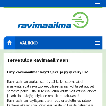
Navig
VALIKKO
Navig
Tervetuloa Ravimaailmaan!
Liity Ravimaailman käyttäjäksi ja pysy kärryillä!
Ravimaailman portaalista löydät kaikki suomalaiset
maakuntaradat sekä tuoreet vihjeet ja ajankohtaiset uutiset
samasta palvelusta! Tulospalvelun kautta voit katsoa lähdöt
ja tarkistaa tulojärjestyksen maalikamerakuvasta!
Ravimaailman käyttäjänä olet myös oikeutettu raviratojen
kanta-asiakasetuihin. Ravimaailmasta voit valita haluamasi