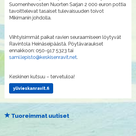
Suomenhevosten Nuorten Sarjan 2 000 euron pottia
tavoittelevat tasaiset tulevaisuuden toivot
Mikimanin johdolla.
Viihtyisimmät paikat ravien seuraamiseen löytyvät
Ravintola Heinäseipäästä. Pöytävaraukset
ennakkoon: 050-917 5323 tai
sami.lepisto@keskisenravit.net
.
Keskinen kutsuu – tervetuloa!
ylivieskanravit.fi
Tuoreimmat uutiset