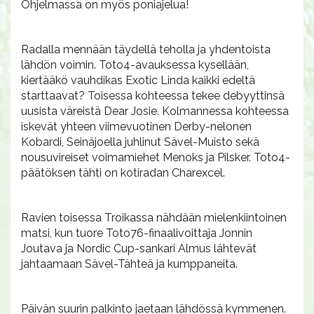
Ohjelmassa on myös poniajelua!
Radalla mennään täydellä teholla ja yhdentoista
lähdön voimin. Toto4-avauksessa kysellään,
kiertääkö vauhdikas Exotic Linda kaikki edeltä
starttaavat? Toisessa kohteessa tekee debyyttinsä
uusista väreistä Dear Josie. Kolmannessa kohteessa
iskevät yhteen viimevuotinen Derby-nelonen
Kobardi, Seinäjoella juhlinut Sävel-Muisto sekä
nousuvireiset voimamiehet Menoks ja Pilsker. Toto4-
päätöksen tähti on kotiradan Charexcel.
Ravien toisessa Troikassa nähdään mielenkiintoinen
matsi, kun tuore Toto76-finaalivoittaja Jonnin
Joutava ja Nordic Cup-sankari Almus lähtevät
jahtaamaan Sävel-Tähteä ja kumppaneita.
Päivän suurin palkinto jaetaan lähdössä kymmenen.