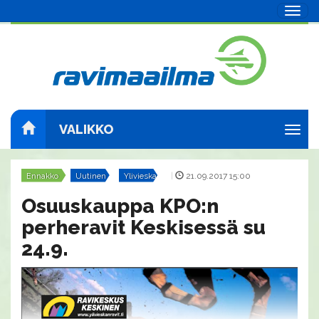
Navig
VALIKKO
Navig
Ennakko
Uutinen
Ylivieska
|
21.09.2017 15:00
Osuuskauppa KPO:n
perheravit Keskisessä su
24.9.