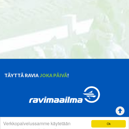
TÄYTTÄ RAVIA
JOKA PÄIVÄ
!
Verkkopalvelussamme käytetään
Ok
YHTEYSTIEDOT