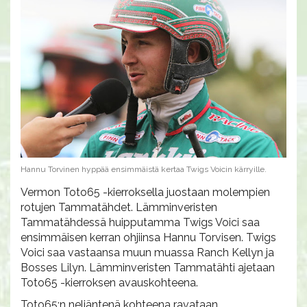
Hannu Torvinen hyppää ensimmäistä kertaa Twigs Voicin kärryille.
Vermon Toto65 -kierroksella juostaan molempien
rotujen Tammatähdet. Lämminveristen
Tammatähdessä huipputamma Twigs Voici saa
ensimmäisen kerran ohjiinsa Hannu Torvisen. Twigs
Voici saa vastaansa muun muassa Ranch Kellyn ja
Bosses Lilyn. Lämminveristen Tammatähti ajetaan
Toto65 -kierroksen avauskohteena.
Toto65:n neljäntenä kohteena ravataan