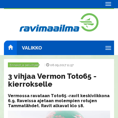
Navig
VALIKKO
Navig
Ennakot ja pelivihjeet
|
06.09.2017 11:57
3 vihjaa Vermon Toto65 -
kierrokselle
Vermossa ravataan Toto65 -ravit keskiviikkona
6.9. Raveissa ajetaan molempien rotujen
Tammatähdet. Ravit alkavat klo 18.