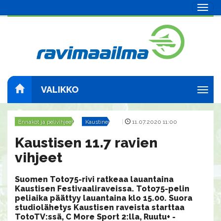
Navig
VALIKKO
Navig
Ennakot ja pelivihjeet
Kaustinen
|
11.07.2020 11:00
Kaustisen 11.7 ravien
vihjeet
Suomen Toto75-rivi ratkeaa lauantaina
Kaustisen Festivaaliraveissa. Toto75-pelin
peliaika päättyy lauantaina klo 15.00. Suora
studiolähetys Kaustisen raveista starttaa
TotoTV:ssä, C More Sport 2:lla, Ruutu+ -