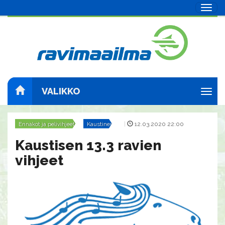
Navig
VALIKKO
Navig
Ennakot ja pelivihjeet
Kaustinen
|
12.03.2020 22:00
Kaustisen 13.3 ravien
vihjeet