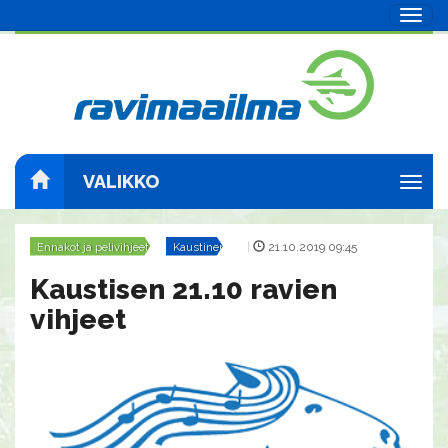
Navig
VALIKKO
Navig
Ennakot ja pelivihjeet
Kaustinen
|
21.10.2019 09:45
Kaustisen 21.10 ravien
vihjeet