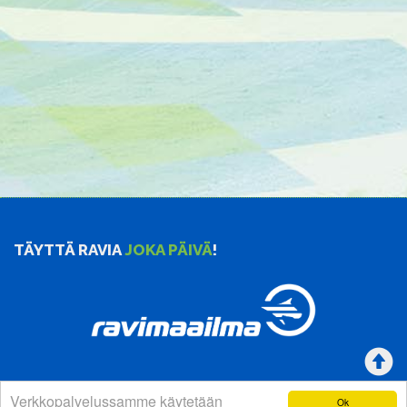
TÄYTTÄ RAVIA
JOKA PÄIVÄ
!
Verkkopalvelussamme käytetään
Ok