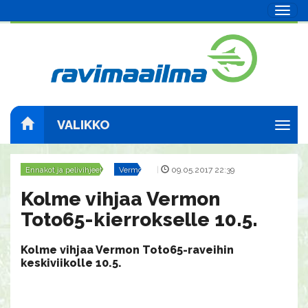
Navig
VALIKKO
Navig
Ennakot ja pelivihjeet
Vermo
|
09.05.2017 22:39
Kolme vihjaa Vermon
Toto65-kierrokselle 10.5.
Kolme vihjaa Vermon Toto65-raveihin
keskiviikolle 10.5.