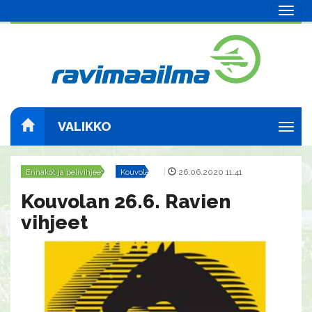
Navig
VALIKKO
Navig
Ennakot ja pelivihjeet
Kouvola
|
26.06.2020 11:41
Kouvolan 26.6. Ravien
vihjeet