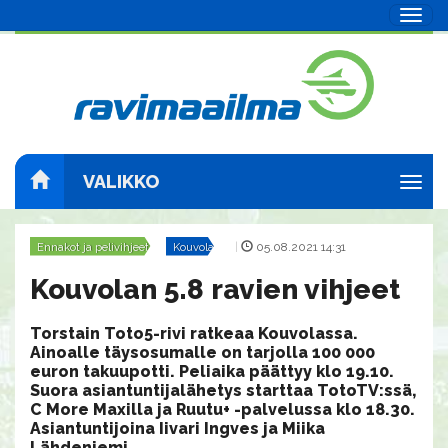
Navig
VALIKKO
Navig
Ennakot ja pelivihjeet
Kouvola
|
05.08.2021 14:31
Kouvolan 5.8 ravien vihjeet
Torstain Toto5-rivi ratkeaa Kouvolassa.
Ainoalle täysosumalle on tarjolla 100 000
euron takuupotti. Peliaika päättyy klo 19.10.
Suora asiantuntijalähetys starttaa TotoTV:ssä,
C More Maxilla ja Ruutu+ -palvelussa klo 18.30.
Asiantuntijoina Iivari Ingves ja Miika
Lähdeniemi.