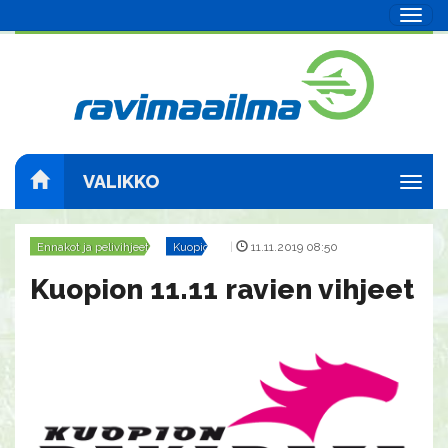
Navig
VALIKKO
Navig
Ennakot ja pelivihjeet
Kuopio
|
11.11.2019 08:50
Kuopion 11.11 ravien vihjeet