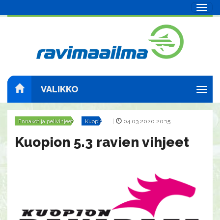
Navig
VALIKKO
Navig
Ennakot ja pelivihjeet
Kuopio
|
04.03.2020 20:15
Kuopion 5.3 ravien vihjeet