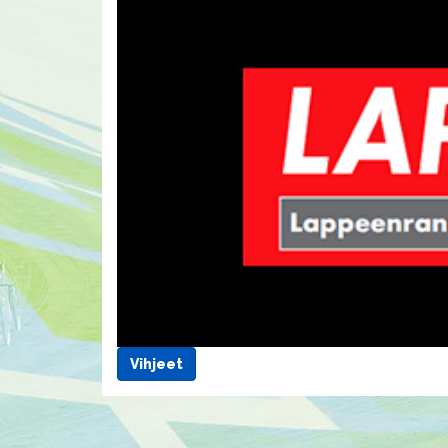
Vihjeet