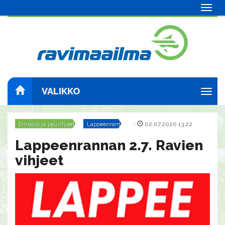
Navig
VALIKKO
Navig
Ennakot ja pelivihjeet
Lappeenranta
|
02.07.2020 13:22
Lappeenrannan 2.7. Ravien
vihjeet