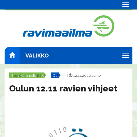
Navig
VALIKKO
Navig
Ennakot ja pelivihjeet
Oulu
|
12.11.2020 12:50
Oulun 12.11 ravien vihjeet