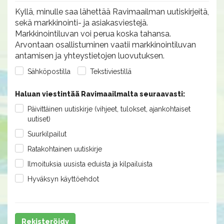
Kyllä, minulle saa lähettää Ravimaailman uutiskirjeitä,
sekä markkinointi- ja asiakasviestejä.
Markkinointiluvan voi perua koska tahansa.
Arvontaan osallistuminen vaatii markkinointiluvan
antamisen ja yhteystietojen luovutuksen.
Sähköpostilla
Tekstiviestillä
Haluan viestintää Ravimaailmalta seuraavasti:
Päivittäinen uutiskirje (vihjeet, tulokset, ajankohtaiset
uutiset)
Suurkilpailut
Ratakohtainen uutiskirje
Ilmoituksia uusista eduista ja kilpailuista
Hyväksyn käyttöehdot
Rekisteröidy