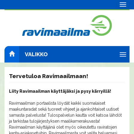
Navig
VALIKKO
Navig
Tervetuloa Ravimaailmaan!
Liity Ravimaailman käyttäjäksi ja pysy kärryillä!
Ravimaailman portaalista löydät kaikki suomalaiset
maakuntaradat sekä tuoreet vihjeet ja ajankohtaiset uutiset
samasta palvelusta! Tulospalvelun kautta voit katsoa lähdöt
ja tarkistaa tulojärjestyksen maalikamerakuvasta!
Ravimaailman käyttäjänä olet myös oikeutettu raviratojen
kanta-asiakasetuihin. Ravimaailmasta voit valita haluamasi