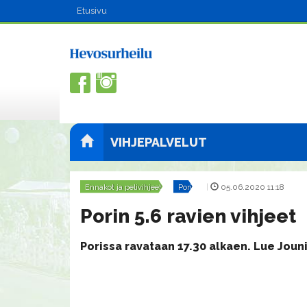
Etusivu
VIHJEPALVELUT
Ennakot ja pelivihjeet
Pori
|
05.06.2020 11:18
Porin 5.6 ravien vihjeet
Porissa ravataan 17.30 alkaen. Lue Jouni