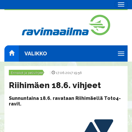
Navig
VALIKKO
Navig
Ennakot ja pelivihjeet
|
17.06.2017 19:56
Riihimäen 18.6. vihjeet
Sunnuntaina 18.6. ravataan Riihimäellä Toto4-
ravit.