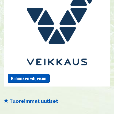
Riihimäen vihjeisiin
Tuoreimmat uutiset