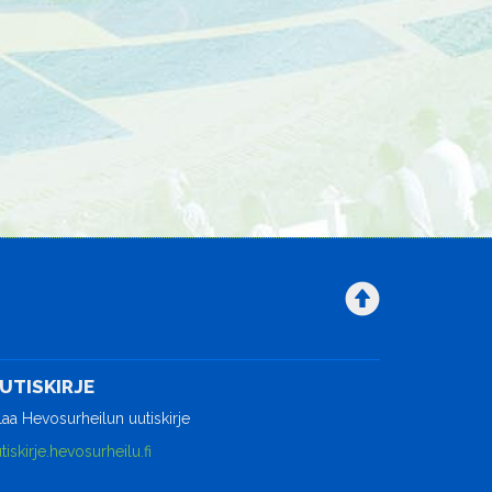
UTISKIRJE
laa Hevosurheilun uutiskirje
tiskirje.hevosurheilu.fi