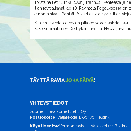
Torstaina tiet ruuhkautuvat juhannusliikenteestä ja h
Illan ravit alkavat klo 18, Ravintola Pegauksessa on 
euron hintaan. Ponilähtö starttaa klo 17.40. Illan vihj
Killerin ravirata jää ravien jälkeen vajaan kahden k
Keskisuomalainen Derbykarsinnoilla. Hyvää juhannust
TÄYTTÄ RAVIA
JOKA PÄIVÄ
!
YHTEYSTIEDOT
Suomen Hevosurheilulehti Oy
Postiosoite:
Valjakkotie 1, 00370 Helsinki
Käyntiosoite:
Vermon ravirata, Valjakkotie 1 B 3 krs.