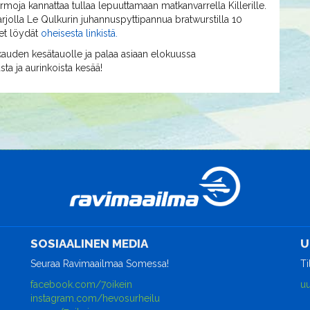
ermoja kannattaa tullaa lepuuttamaan matkanvarrella Killerille.
tarjolla Le Qulkurin juhannuspyttipannua bratwurstilla 10
eet löydät
oheisesta linkistä.
uukauden kesätauolle ja palaa asiaan elokuussa
a ja aurinkoista kesää!
SOSIAALINEN MEDIA
U
Seuraa Ravimaailmaa Somessa!
Ti
facebook.com/7oikein
uu
instagram.com/hevosurheilu