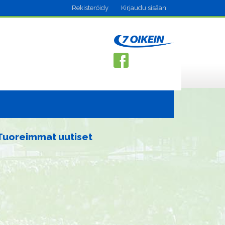
Rekisteröidy
Kirjaudu sisään
Tuoreimmat uutiset