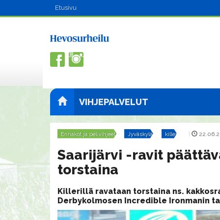
Etusivu
VIHJEPALVELUT
Ennakot ja pelivihjeet
Jyväskylä
killeri
|
22.06.2
Saarijärvi -ravit päättä
torstaina
Killerillä ravataan torstaina ns. kakkosr
Derbykolmosen Incredible Ironmanin ta