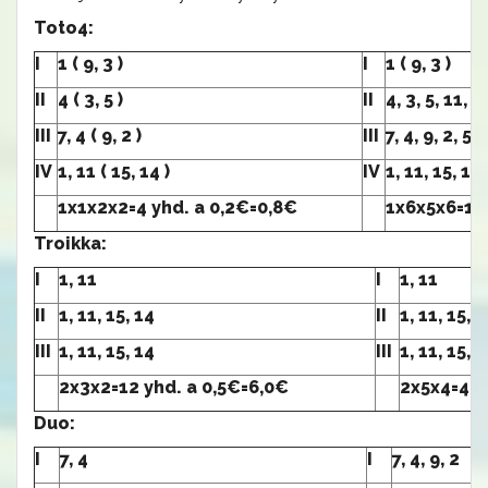
Toto4:
I
1 ( 9, 3 )
I
1 ( 9, 3 )
II
4 ( 3, 5 )
II
4, 3, 5, 11, 1
III
7, 4 ( 9, 2 )
III
7, 4, 9, 2, 5 ( 
IV
1, 11 ( 15, 14 )
IV
1, 11, 15, 14,
1x1x2x2=4 yhd. a 0,2€=0,8€
1x6x5x6=18
Troikka:
I
1, 11
I
1, 11
II
1, 11, 15, 14
II
1, 11, 15, 1
III
1, 11, 15, 14
III
1, 11, 15, 1
2x3x2=12 yhd. a 0,5€=6,0€
2x5x4=40 
Duo:
I
7, 4
I
7, 4, 9, 2