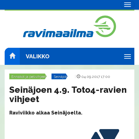
Navig
VALIKKO
Navig
Ennakot ja pelivihjeet
Seinäjoki
|
04.09.2017 17:00
Seinäjoen 4.9. Toto4-ravien
vihjeet
Raviviikko alkaa Seinäjoelta.