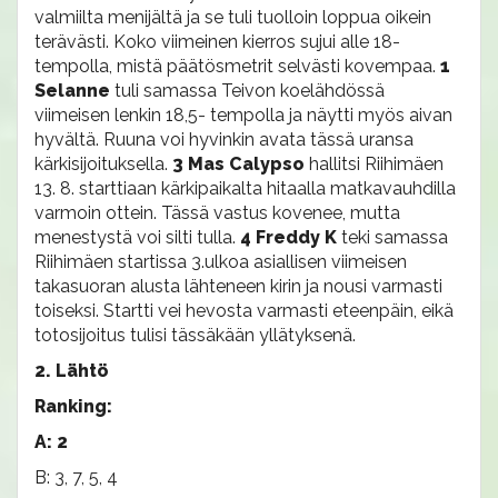
valmiilta menijältä ja se tuli tuolloin loppua oikein
terävästi. Koko viimeinen kierros sujui alle 18-
tempolla, mistä päätösmetrit selvästi kovempaa.
1
Selanne
tuli samassa Teivon koelähdössä
viimeisen lenkin 18,5- tempolla ja näytti myös aivan
hyvältä. Ruuna voi hyvinkin avata tässä uransa
kärkisijoituksella.
3 Mas Calypso
hallitsi Riihimäen
13. 8. starttiaan kärkipaikalta hitaalla matkavauhdilla
varmoin ottein. Tässä vastus kovenee, mutta
menestystä voi silti tulla.
4 Freddy K
teki samassa
Riihimäen startissa 3.ulkoa asiallisen viimeisen
takasuoran alusta lähteneen kirin ja nousi varmasti
toiseksi. Startti vei hevosta varmasti eteenpäin, eikä
totosijoitus tulisi tässäkään yllätyksenä.
2. Lähtö
Ranking:
A: 2
B: 3, 7, 5, 4