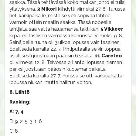
saakka. Tässä tehtävässä koko matkan johto ei tulisi
yllätyksenä.
3 Mikori
kiihdytti viimeksi 27. 8. Turussa
heti kärkipaikalle, mistä se veti sopivaa lähtöä
varmoin ottein maaliin saakka. Tässä nopealla
lähtijällä saa valita haluamansa taktiikan.
5 Vikkeer
kilpailee tasaisen varmassa kunnossa. Viimeksi 9. 8.
Seinäjoella ruuna oli 3.ulkoa lopussa vain tasainen.
Edellisellä kerralla 22. 7. Pihtiputaalla se kiri loppua
asiallisesti juostuaan pääosin 6.sisällä.
11 Careleo
oli viimeksi 12. 8. Teivossa ori antoi lopussa hieman
periksi juostuaan pääosin kuolemanpaikalla.
Edellisellä kerralla 27. 7. Porissa se otti kärkipaikalta
lopussa niukan, mutta hallitun voiton.
6. Lähtö
Ranking:
A: 7, 4
B: 9, 2, 5, 3, 1, 6
C: 8