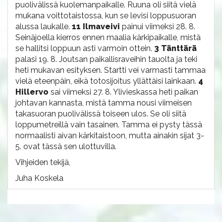
puolivälissä kuolemanpaikalle. Ruuna oli siitä vielä
mukana voittotaistossa, kun se levisi loppusuoran
alussa laukalle.
11 Ilmaveivi
painui viimeksi 28. 8.
Seinäjoella kierros ennen maalia kärkipaikalle, mistä
se hallitsi loppuun asti varmoin ottein.
3 Tänttärä
palasi 19. 8. Joutsan paikallisraveihin tauolta ja teki
heti mukavan esityksen. Startti vei varmasti tammaa
vielä eteenpäin, eikä totosijoitus yllättäisi lainkaan.
4
Hillervo
sai viimeksi 27. 8. Ylivieskassa heti paikan
johtavan kannasta, mistä tamma nousi viimeisen
takasuoran puolivälissä toiseen ulos. Se oli siitä
loppumetreillä vain tasainen. Tamma ei pysty tässä
normaalisti aivan kärkitaistoon, mutta ainakin sijat 3-
5. ovat tässä sen ulottuvilla.
Vihjeiden tekijä,
Juha Koskela