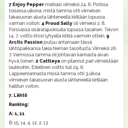
7 Enjoy Pepper
matkasi viimeksi 24. 8. Porissa
toisessa ulkona, mistä tamma otti viimeisen
takasuoran alusta lähteneellä kirillään lopussa
varman voiton.
4 Proud Sally
oli viimeksi 2. 8.
Forssassa sisäratajuoksulla lopussa tasainen. Teivon
14. 7. voitto irtosi lyhyellä kirillä varmoin ottein.
9
Arctic Passion
joutuu antamaan tässä
lähtöpaikkansa takia hieman tasoitusta. Viimeksi 26.
7. Vermossa tamma oli johtavan kannasta aivan
hyvä toinen.
2 Cattleya
on pilannut pari viimeistään
laukkoihin. Edellinen voitto tuli 29. 6.
Lappeenrannasta missä tamma otti 3.ulkoa
viimeisen takasuoran alusta lähteneellä kirillään
hallitun voiton.
7. Lähtö
Ranking:
A: 1, 11
B: 15, 14, 4, 12, 2, 13