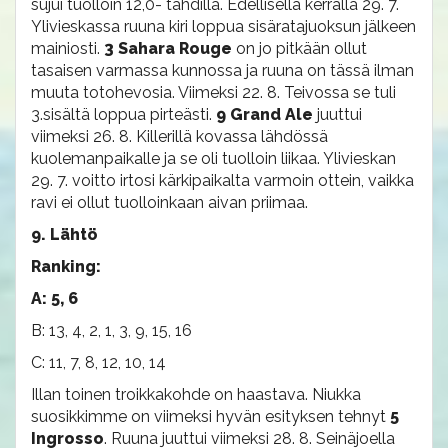
sujui tuolloin 12,0- tahdilla. Edellisellä kerralla 29. 7.
Ylivieskassa ruuna kiri loppua sisäratajuoksun jälkeen
mainiosti.
3 Sahara Rouge
on jo pitkään ollut
tasaisen varmassa kunnossa ja ruuna on tässä ilman
muuta totohevosia. Viimeksi 22. 8. Teivossa se tuli
3.sisältä loppua pirteästi.
9 Grand Ale
juuttui
viimeksi 26. 8. Killerillä kovassa lähdössä
kuolemanpaikalle ja se oli tuolloin liikaa. Ylivieskan
29. 7. voitto irtosi kärkipaikalta varmoin ottein, vaikka
ravi ei ollut tuolloinkaan aivan priimaa.
9. Lähtö
Ranking:
A: 5, 6
B: 13, 4, 2, 1, 3, 9, 15, 16
C: 11, 7, 8, 12, 10, 14
Illan toinen troikkakohde on haastava. Niukka
suosikkimme on viimeksi hyvän esityksen tehnyt
5
Ingrosso
. Ruuna juuttui viimeksi 28. 8. Seinäjoella