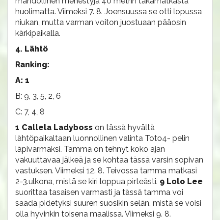
mahdollinen menestyjä 40 metrin takamatkasta
huolimatta. Viimeksi 7. 8. Joensuussa se otti lopussa
niukan, mutta varman voiton juostuaan pääosin
kärkipaikalla.
4. Lähtö
Ranking:
A: 1
B: 9, 3, 5, 2, 6
C: 7, 4, 8
1 Callela Ladyboss
on tässä hyvältä
lähtöpaikaltaan luonnollinen valinta Toto4- pelin
läpivarmaksi. Tamma on tehnyt koko ajan
vakuuttavaa jälkeä ja se kohtaa tässä varsin sopivan
vastuksen. Viimeksi 12. 8. Teivossa tamma matkasi
2-3.ulkona, mistä se kiri loppua pirteästi.
9 Lolo Lee
suorittaa tasaisen varmasti ja tässä tamma voi
saada pidetyksi suuren suosikin selän, mistä se voisi
olla hyvinkin toisena maalissa. Viimeksi 9. 8.