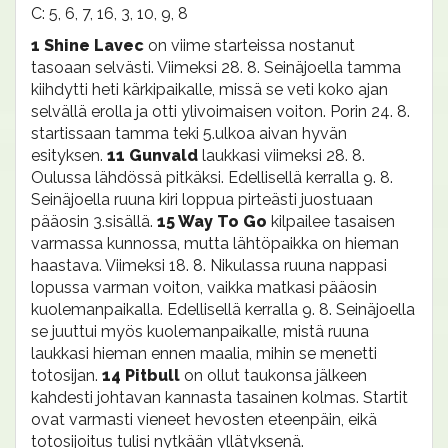
C: 5, 6, 7, 16, 3, 10, 9, 8
1 Shine Lavec
on viime starteissa nostanut
tasoaan selvästi. Viimeksi 28. 8. Seinäjoella tamma
kiihdytti heti kärkipaikalle, missä se veti koko ajan
selvällä erolla ja otti ylivoimaisen voiton. Porin 24. 8.
startissaan tamma teki 5.ulkoa aivan hyvän
esityksen.
11 Gunvald
laukkasi viimeksi 28. 8.
Oulussa lähdössä pitkäksi. Edellisellä kerralla 9. 8.
Seinäjoella ruuna kiri loppua pirteästi juostuaan
pääosin 3.sisällä.
15 Way To Go
kilpailee tasaisen
varmassa kunnossa, mutta lähtöpaikka on hieman
haastava. Viimeksi 18. 8. Nikulassa ruuna nappasi
lopussa varman voiton, vaikka matkasi pääosin
kuolemanpaikalla. Edellisellä kerralla 9. 8. Seinäjoella
se juuttui myös kuolemanpaikalle, mistä ruuna
laukkasi hieman ennen maalia, mihin se menetti
totosijan.
14 Pitbull
on ollut taukonsa jälkeen
kahdesti johtavan kannasta tasainen kolmas. Startit
ovat varmasti vieneet hevosten eteenpäin, eikä
totosijoitus tulisi nytkään yllätyksenä.