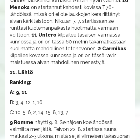
kahden laukkansa lomassa erittäin hyvin vauhtia.
10
Menoks
on startannut kahdesti kovissa T76-
lähdöissä, missä ori ei ole laukkojen kera riittänyt
aivan kärkitaistoon. Nikulan 7. 7. startissaan se
runttasi kuolemanpaikasta huolimatta varmaan
voittoon.
11 Untero
kilpailee tasaisen varmassa
kunnossa ja ori on tässä 60 metrin takamatkastaan
huolimatta mahdollinen totohevonen.
2 Carmikas
kilpailee kovassa kunnossa ja ori on tässä ravin
maistuessa aivan mahdollinen menestyjä.
11. Lähtö
Ranking:
A: 9, 11
B: 3, 4, 12, 1, 16
C: 10, 5, 6, 2, 14, 15, 8, 13, 7
9 Romme
näytti 9. 8. Seinäjoen koelähdössä
valmiilta menijältä. Teivon 22. 8. startissa ruuna
matkasi 2-3.ulkona, mistä se jäi viimeisen takasuoran