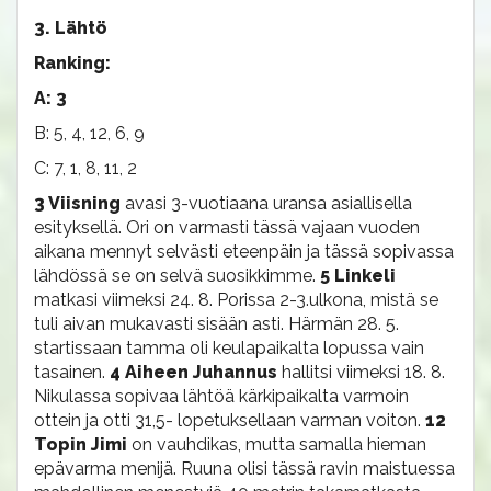
3. Lähtö
Ranking:
A: 3
B: 5, 4, 12, 6, 9
C: 7, 1, 8, 11, 2
3 Viisning
avasi 3-vuotiaana uransa asiallisella
esityksellä. Ori on varmasti tässä vajaan vuoden
aikana mennyt selvästi eteenpäin ja tässä sopivassa
lähdössä se on selvä suosikkimme.
5 Linkeli
matkasi viimeksi 24. 8. Porissa 2-3.ulkona, mistä se
tuli aivan mukavasti sisään asti. Härmän 28. 5.
startissaan tamma oli keulapaikalta lopussa vain
tasainen.
4 Aiheen Juhannus
hallitsi viimeksi 18. 8.
Nikulassa sopivaa lähtöä kärkipaikalta varmoin
ottein ja otti 31,5- lopetuksellaan varman voiton.
12
Topin Jimi
on vauhdikas, mutta samalla hieman
epävarma menijä. Ruuna olisi tässä ravin maistuessa