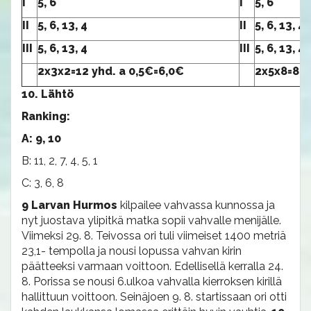
I
5, 6
I
5, 6
II
5, 6, 13, 4
II
5, 6, 13, 4,
III
5, 6, 13, 4
III
5, 6, 13, 4,
2x3x2=12 yhd. a 0,5€=6,0€
2x5x8=80 
10. Lähtö
Ranking:
A: 9, 10
B: 11, 2, 7, 4, 5, 1
C: 3, 6, 8
9 Larvan Hurmos
kilpailee vahvassa kunnossa ja
nyt juostava ylipitkä matka sopii vahvalle menijälle.
Viimeksi 29. 8. Teivossa ori tuli viimeiset 1400 metriä
23,1- tempolla ja nousi lopussa vahvan kirin
päätteeksi varmaan voittoon. Edellisellä kerralla 24.
8. Porissa se nousi 6.ulkoa vahvalla kierroksen kirillä
hallittuun voittoon. Seinäjoen 9. 8. startissaan ori otti