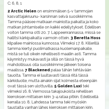
C: 6, 8, 1
2 Arctic Helen
on ensimmäisen 5-v tammojen
kasvattajakruunu- karsinnan selvä suosikkimme.
Tamma pääsee matkaan mainiolta paikalta ja koko
matkan johtamiselle on kaikki edellytykset. Edellisen
voiton tamma otti 20. 7. Lappeenrannassa, missä se
hallitsi kärkipaikalta varmoin ottein.
3 Beretta Hoss
kilpailee mainiossa kunnossa. Viimeksi 17. 8. Killerillä
tamma kiertyi puolimatkassa kuolemanpaikalle,
mistä se tuli oikein rehellisesti maaliin asti. Tamma
käynnistyy mukavasti ja sillä on tässä hyvä
mahdollisuus olla suosikkimme jälkeen toisena
maalissa.
7 Blackened
palaa tähän tehtävään
tauolta. Tamma ei luultavasti tässä riitä tässä
kärkiduolle, mutta ainakin sijat kolmesta eteenpäin
ovat tässä sen ulottuvilla.
5 Golden Luxi
teki
viimeksi 16. 8. Vermossa takajoukoista rehellisen
kierroksen mittaisen kirin 3-4.rataa pitkin. Edellisellä
kerralla 10. 8. Lahdessa tamma teki myöskin
taustalta vanhan lähes kierroksen mittaisen kirin.