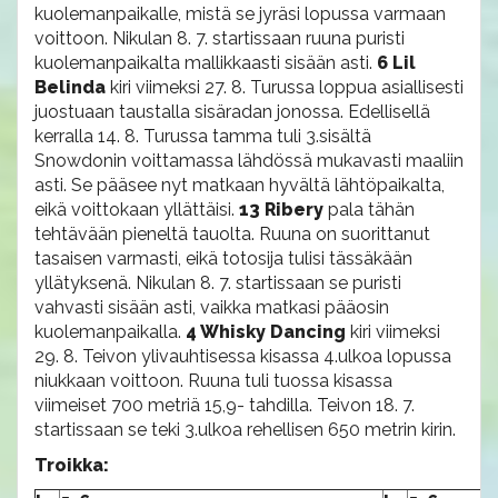
kuolemanpaikalle, mistä se jyräsi lopussa varmaan
voittoon. Nikulan 8. 7. startissaan ruuna puristi
kuolemanpaikalta mallikkaasti sisään asti.
6 Lil
Belinda
kiri viimeksi 27. 8. Turussa loppua asiallisesti
juostuaan taustalla sisäradan jonossa. Edellisellä
kerralla 14. 8. Turussa tamma tuli 3.sisältä
Snowdonin voittamassa lähdössä mukavasti maaliin
asti. Se pääsee nyt matkaan hyvältä lähtöpaikalta,
eikä voittokaan yllättäisi.
13 Ribery
pala tähän
tehtävään pieneltä tauolta. Ruuna on suorittanut
tasaisen varmasti, eikä totosija tulisi tässäkään
yllätyksenä. Nikulan 8. 7. startissaan se puristi
vahvasti sisään asti, vaikka matkasi pääosin
kuolemanpaikalla.
4 Whisky Dancing
kiri viimeksi
29. 8. Teivon ylivauhtisessa kisassa 4.ulkoa lopussa
niukkaan voittoon. Ruuna tuli tuossa kisassa
viimeiset 700 metriä 15,9- tahdilla. Teivon 18. 7.
startissaan se teki 3.ulkoa rehellisen 650 metrin kirin.
Troikka: