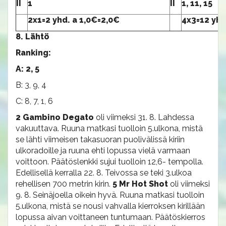
II
1
II
1, 11, 15
2x1=2 yhd. a 1,0€=2,0€
4x3=12 yhd
8. Lähtö
Ranking:
A: 2, 5
B: 3, 9, 4
C: 8, 7, 1, 6
2 Gambino Degato
oli viimeksi 31. 8. Lahdessa
vakuuttava. Ruuna matkasi tuolloin 5.ulkona, mistä
se lähti viimeisen takasuoran puolivälissä kiriin
ulkoradoille ja ruuna ehti lopussa vielä varmaan
voittoon. Päätöslenkki sujui tuolloin 12,6- tempolla.
Edellisellä kerralla 22. 8. Teivossa se teki 3.ulkoa
rehellisen 700 metrin kirin.
5 Mr Hot Shot
oli viimeksi
9. 8. Seinäjoella oikein hyvä. Ruuna matkasi tuolloin
5.ulkona, mistä se nousi vahvalla kierroksen kirillään
lopussa aivan voittaneen tuntumaan. Päätöskierros