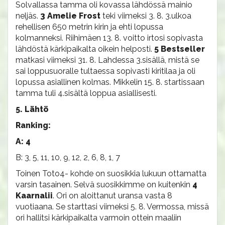
Solvallassa tamma oli kovassa lähdössä mainio
neljäs.
3 Amelie Frost
teki viimeksi 3. 8. 3.ulkoa
rehellisen 650 metrin kirin ja ehti lopussa
kolmanneksi. Riihimäen 13. 8. voitto irtosi sopivasta
lähdöstä kärkipaikalta oikein helposti.
5 Bestseller
matkasi viimeksi 31. 8. Lahdessa 3.sisällä, mistä se
sai loppusuoralle tultaessa sopivasti kiritilaa ja oli
lopussa asiallinen kolmas. Mikkelin 15. 8. startissaan
tamma tuli 4.sisältä loppua asiallisesti.
5. Lähtö
Ranking:
A: 4
B: 3, 5, 11, 10, 9, 12, 2, 6, 8, 1, 7
Toinen Toto4- kohde on suosikkia lukuun ottamatta
varsin tasainen. Selvä suosikkimme on kuitenkin
4
Kaarnalii
. Ori on aloittanut uransa vasta 8
vuotiaana. Se starttasi viimeksi 5. 8. Vermossa, missä
ori hallitsi kärkipaikalta varmoin ottein maaliin