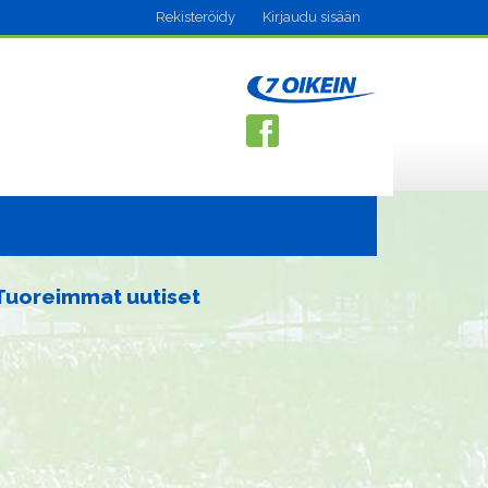
Rekisteröidy
Kirjaudu sisään
Tuoreimmat uutiset