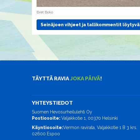
Bret Boko
Seinäjoen vihjeet ja tallikommentit löytyvä
TÄYTTÄ RAVIA
JOKA PÄIVÄ
!
YHTEYSTIEDOT
Suomen Hevosurheilulehti Oy
Postiosoite:
Valjakkotie 1, 00370 Helsinki
Käyntiosoite:
Vermon ravirata, Valjakkotie 1 B 3 krs.
02600 Espoo