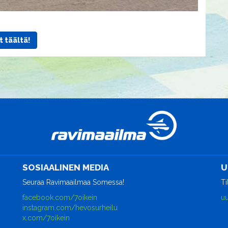
t täältä!
SOSIAALINEN MEDIA
U
Seuraa Ravimaailmaa Somessa!
Ti
facebook.com/7oikein
uu
instagram.com/hevosurheilu
x.com/7oikein