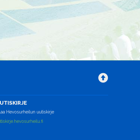
UTISKIRJE
laa Hevosurheilun uutiskirje
tiskirje.hevosurheilu.fi