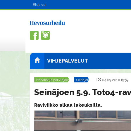
Etusivu
VIHJEPALVELUT
Ennakot ja pelivihjeet
Seinäjoki
|
04.09.2016 19:59
Seinäjoen 5.9. Toto4-rav
Raviviikko alkaa lakeuksilta.