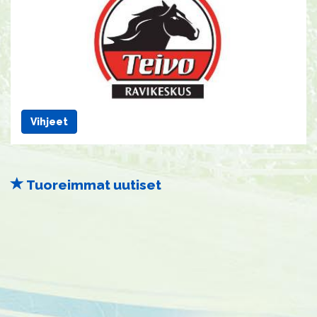
Vihjeet
Tuoreimmat uutiset