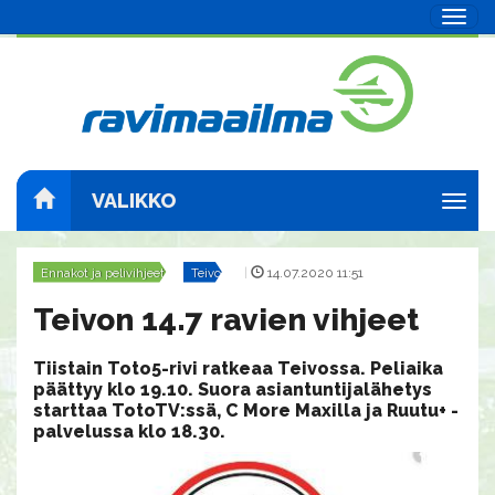
Navig
VALIKKO
Navig
Ennakot ja pelivihjeet
Teivo
|
14.07.2020 11:51
Teivon 14.7 ravien vihjeet
Tiistain Toto5-rivi ratkeaa Teivossa. Peliaika
päättyy klo 19.10. Suora asiantuntijalähetys
starttaa TotoTV:ssä, C More Maxilla ja Ruutu+ -
palvelussa klo 18.30.