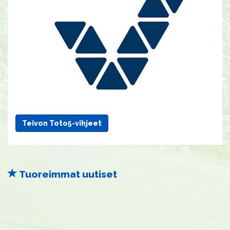
Teivon Toto5-vihjeet
Tuoreimmat uutiset