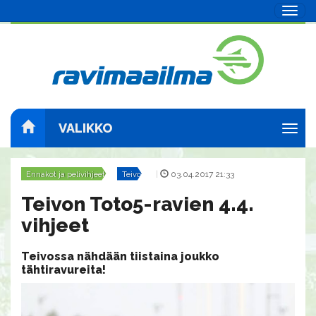
Navig
VALIKKO
Navig
Ennakot ja pelivihjeet
Teivo
|
03.04.2017 21:33
Teivon Toto5-ravien 4.4.
vihjeet
Teivossa nähdään tiistaina joukko
tähtiravureita!