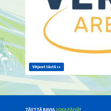
Vihjeet tästä >>
TÄYTTÄ RAVIA
JOKA PÄIVÄ
!