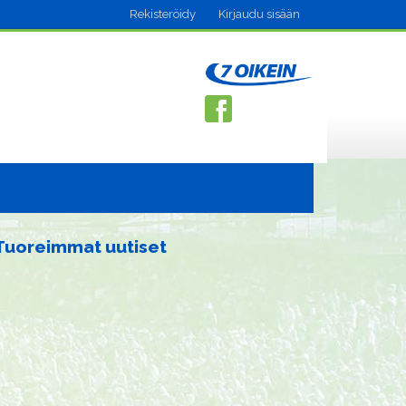
Rekisteröidy
Kirjaudu sisään
Tuoreimmat uutiset