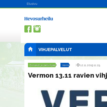
Etusivu
VIHJEPALVELUT
Ennakot ja pelivihjeet
Vermo
|
12.11.2019 11:25
Vermon 13.11 ravien vih