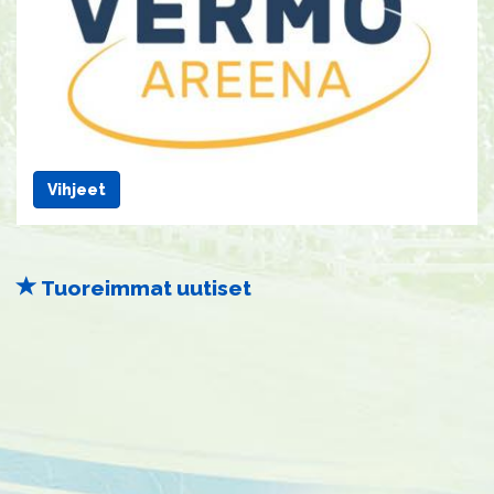
Vihjeet
Tuoreimmat uutiset