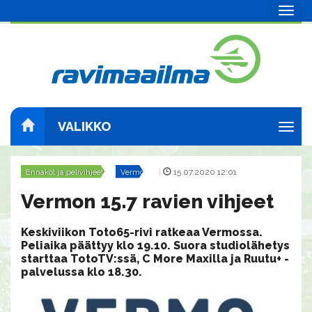
Navig
VALIKKO
Navig
Ennakot ja pelivihjeet
Vermo
|
15.07.2020 12:01
Vermon 15.7 ravien vihjeet
Keskiviikon Toto65-rivi ratkeaa Vermossa.
Peliaika päättyy klo 19.10. Suora studiolähetys
starttaa TotoTV:ssä, C More Maxilla ja Ruutu+ -
palvelussa klo 18.30.