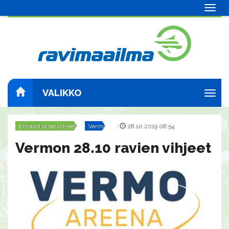
Navig
VALIKKO
Navig
Ennakot ja pelivihjeet
Vermo
|
28.10.2019 08:54
Vermon 28.10 ravien vihjeet