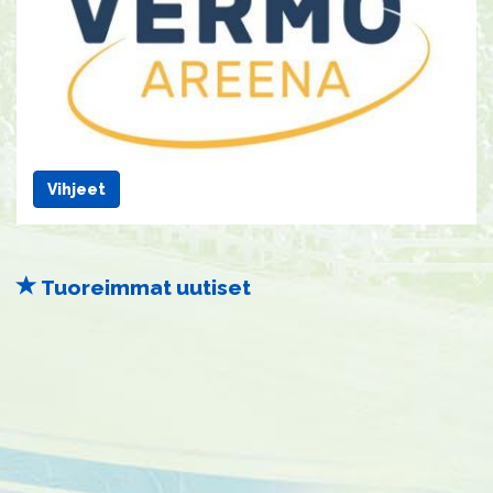
Vihjeet
Tuoreimmat uutiset