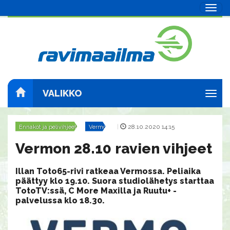
Navig
VALIKKO
Navig
Ennakot ja pelivihjeet
Vermo
|
28.10.2020 14:15
Vermon 28.10 ravien vihjeet
Illan Toto65-rivi ratkeaa Vermossa. Peliaika
päättyy klo 19.10. Suora studiolähetys starttaa
TotoTV:ssä, C More Maxilla ja Ruutu+ -
palvelussa klo 18.30.