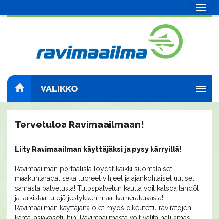
Navig
VALIKKO
Navig
Tervetuloa Ravimaailmaan!
Liity Ravimaailman käyttäjäksi ja pysy kärryillä!
Ravimaailman portaalista löydät kaikki suomalaiset
maakuntaradat sekä tuoreet vihjeet ja ajankohtaiset uutiset
samasta palvelusta! Tulospalvelun kautta voit katsoa lähdöt
ja tarkistaa tulojärjestyksen maalikamerakuvasta!
Ravimaailman käyttäjänä olet myös oikeutettu raviratojen
kanta-asiakasetuihin. Ravimaailmasta voit valita haluamasi