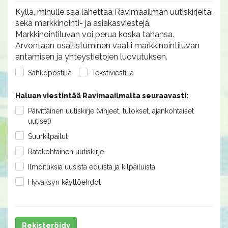
Kyllä, minulle saa lähettää Ravimaailman uutiskirjeitä,
sekä markkinointi- ja asiakasviestejä.
Markkinointiluvan voi perua koska tahansa.
Arvontaan osallistuminen vaatii markkinointiluvan
antamisen ja yhteystietojen luovutuksen.
Sähköpostilla
Tekstiviestillä
Haluan viestintää Ravimaailmalta seuraavasti:
Päivittäinen uutiskirje (vihjeet, tulokset, ajankohtaiset
uutiset)
Suurkilpailut
Ratakohtainen uutiskirje
Ilmoituksia uusista eduista ja kilpailuista
Hyväksyn käyttöehdot
Rekisteröidy