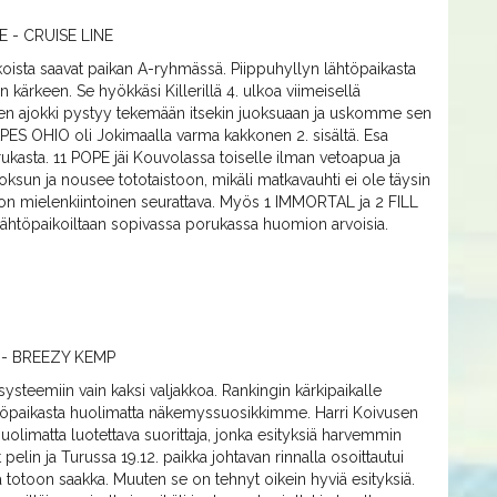
 - CRUISE LINE
koista saavat paikan A-ryhmässä. Piippuhyllyn lähtöpaikasta
rkeen. Se hyökkäsi Killerillä 4. ulkoa viimeisellä
aisen ajokki pystyy tekemään itsekin juoksuaan ja uskomme sen
ES OHIO oli Jokimaalla varma kakkonen 2. sisältä. Esa
ukasta. 11 POPE jäi Kouvolassa toiselle ilman vetoapua ja
uoksun ja nousee tototaistoon, mikäli matkavauhti ei ole täysin
a on mielenkiintoinen seurattava. Myös 1 IMMORTAL ja 2 FILL
 lähtöpaikoiltaan sopivassa porukassa huomion arvoisia.
 - BREEZY KEMP
teemiin vain kaksi valjakkoa. Rankingin kärkipaikalle
paikasta huolimatta näkemyssuosikkimme. Harri Koivusen
olimatta luotettava suorittaja, jonka esityksiä harvemmin
pelin ja Turussa 19.12. paikka johtavan rinnalla osoittautui
 totoon saakka. Muuten se on tehnyt oikein hyviä esityksiä.