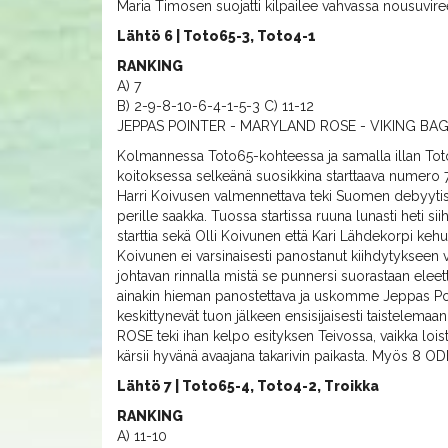
Maria Timosen suojatti kilpailee vahvassa nousuvire
Lähtö 6 | Toto65-3, Toto4-1
RANKING
A) 7
B) 2-9-8-10-6-4-1-5-3 C) 11-12
JEPPAS POINTER - MARYLAND ROSE - VIKING BAG
Kolmannessa Toto65-kohteessa ja samalla illan Tot
koitoksessa selkeänä suosikkina starttaava numer
Harri Koivusen valmennettava teki Suomen debyytissä
perille saakka. Tuossa startissa ruuna lunasti heti s
starttia sekä Olli Koivunen että Kari Lähdekorpi kehu
Koivunen ei varsinaisesti panostanut kiihdytykseen va
johtavan rinnalla mistä se punnersi suorastaan elee
ainakin hieman panostettava ja uskomme Jeppas Po
keskittynevät tuon jälkeen ensisijaisesti taistelem
ROSE teki ihan kelpo esityksen Teivossa, vaikka lo
kärsii hyvänä avaajana takarivin paikasta. Myös 8 OD
Lähtö 7 | Toto65-4, Toto4-2, Troikka
RANKING
A) 11-10