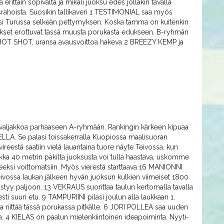
erittäin sopivalta ja mikäli juoksu edes jollakin tavalla
ösrahoista. Suosikin tallikaveri 1 TESTIMONIAL saa myös
eksi Turussa selkeän pettymyksen. Koska tamma on kuitenkin
verukset erottuvat tässä muusta porukasta edukseen. B-ryhmän
 HOT SHOT, uransa avausvoittoa hakeva 2 BREEZY KEMP ja
valjakkoa parhaaseen A-ryhmään. Rankingin kärkeen kipuaa
LLA. Se palasi toissakerralla Kuopiossa maalisuoran
ireestä saatiin vielä lauantaina tuore näyte Teivossa, kun
aikka 40 metrin pakilta juoksusta voi tulla haastava, uskomme
eeksi voittomatsiin. Myös vierestä starttaava 16 MANIONNI
eivossa laukan jälkeen hyvän juoksun kulkien viimeiset 1800
pystyy paljoon. 13 VEKRAUS suorittaa taulun kertomalla tavalla
sti suuri etu. 9 TAMPURIINI pilasi joulun alla laukkaan 1.
illa riittää tässä porukassa pitkälle. 6 JORI POLLEA saa uuden
lla. 4 KIELAS on paalun mielenkiintoinen ideapoiminta. Nyyti-