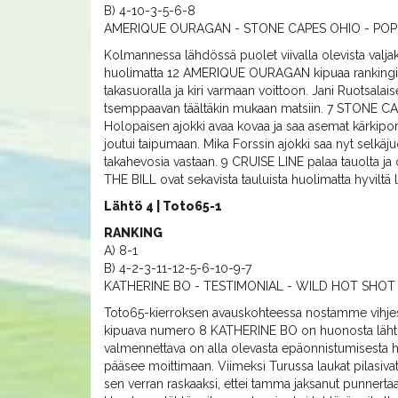
B) 4-10-3-5-6-8
AMERIQUE OURAGAN - STONE CAPES OHIO - POPE
Kolmannessa lähdössä puolet viivalla olevista valja
huolimatta 12 AMERIQUE OURAGAN kipuaa rankingin kä
takasuoralla ja kiri varmaan voittoon. Jani Ruotsal
tsemppaavan täältäkin mukaan matsiin. 7 STONE CAP
Holopaisen ajokki avaa kovaa ja saa asemat kärkipor
joutui taipumaan. Mika Forssin ajokki saa nyt selkäj
takahevosia vastaan. 9 CRUISE LINE palaa tauolta j
THE BILL ovat sekavista tauluista huolimatta hyviltä
Lähtö 4 | Toto65-1
RANKING
A) 8-1
B) 4-2-3-11-12-5-6-10-9-7
KATHERINE BO - TESTIMONIAL - WILD HOT SHOT
Toto65-kierroksen avauskohteessa nostamme vihjesys
kipuava numero 8 KATHERINE BO on huonosta lähtö
valmennettava on alla olevasta epäonnistumisesta hu
pääsee moittimaan. Viimeksi Turussa laukat pilasivat 
sen verran raskaaksi, ettei tamma jaksanut punnertaa