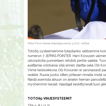
Mika Forss hakee ohjastajauransa 3 000. voittoa.
Toto65-systeemiemme tukipilariksi valitsemme kol
numeron 7 JEPPAS POINTER. Harri Koivusen valmenne
ulkoradoilla punnertaen rehdisti perille saakka. Tuos
asettamia odotuksia sillä ennen starttia sekä Olli K
Viime keskiviikkona Olli Koivunen ei varsinaisesti pa
radalle. Ruuna juoksi sitten johtavan rinnalla mistä
Näistä asemista alkuun on ainakin hieman panostet
myöhemmin keulat. Haastajat keskittynevät tuon jälke
TOTO65-VIHJESYSTEEMIT
T65-1: 8,1 (4,2)