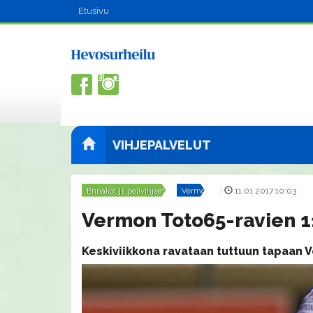
Etusivu
VIHJEPALVELUT
Ennakot ja pelivihjeet
Vermo
|
11.01.2017 10:03
Vermon Toto65-ravien 11
Keskiviikkona ravataan tuttuun tapaan Ve