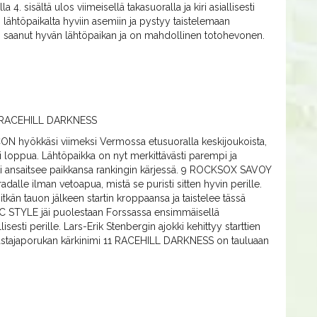
sisältä ulos viimeisellä takasuoralla ja kiri asiallisesti
lähtöpaikalta hyviin asemiin ja pystyy taistelemaan
n saanut hyvän lähtöpaikan ja on mahdollinen totohevonen.
 RACEHILL DARKNESS
N hyökkäsi viimeksi Vermossa etusuoralla keskijoukoista,
esti loppua. Lähtöpaikka on nyt merkittävästi parempi ja
tti ansaitsee paikkansa rankingin kärjessä. 9 ROCKSOX SAVOY
 radalle ilman vetoapua, mistä se puristi sitten hyvin perille.
itkän tauon jälkeen startin kroppaansa ja taistelee tässä
C STYLE jäi puolestaan Forssassa ensimmäisellä
isesti perille. Lars-Erik Stenbergin ajokki kehittyy starttien
aastajaporukan kärkinimi 11 RACEHILL DARKNESS on tauluaan