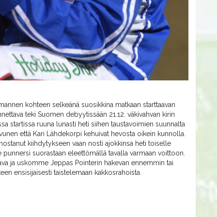
mannen kohteen selkeänä suosikkina matkaan starttaavan
ttava teki Suomen debyytissään 21.12. väkivahvan kirin
sa startissa ruuna lunasti heti siihen taustavoimien suunnalta
oivunen että Kari Lähdekorpi kehuivat hevosta oikein kunnolla.
nostanut kiihdytykseen vaan nosti ajokkinsa heti toiselle
 se punnersi suorastaan eleettömällä tavalla varmaan voittoon.
tava ja uskomme Jeppas Pointerin hakevan ennemmin tai
en ensisijaisesti taistelemaan kakkosrahoista.