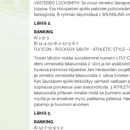
VÄSTERBO LOCKSMITH. Se nousi viimeksi Seinäjoella 4. 
loppua. Esa Holopaisen ajokki päässee juoksuradan 
kärkisijoista. B-ryhmän käynnistävä 1 WILMALINA o
Lähtö 2.
RANKING
A) 1-9-3
B) 11-4-10-8-2-12-5-6-7
FLY ICON - ROCKSOX SAVOY - ATHLETIC STYLE -
Toisen lähdön niukka suosikkimme numero 1 FLY ICO
eteni viimeisellä takasuoralla 2. ulos ja kiri asiallis
hyvässä kunnossa kilpaileva Jani Hautaviidan suoja
jäi viimeksi viimeisellä takasuoralla 2. ulkoa toiselle
Kari Savolaisen ajokki terävöityy varmasti saatuaan p
sopivassa porukassa uran avausvoitosta. 3 ATHLETI
takasuoralla johtavan rinnalle mistä se punnersi asiall
myötä ja se ansaitsee myös paikkansa peleissä. H
parempi ja huomion arvoinen.
Lähtö 3.
RANKING
A) 12-7-11-9-1-2