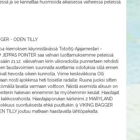
essä ja se kannattaa huomioida aikaisessa vaiheessa peleissä.
GER - ODEN TILLY
o4-kierroksen käynnistävässä Toto65-Ajajamestari -
o 7 JEPPAS POINTER saa vahvan luottamuksemme peleissä.
än 21.12. väkivahvan kirin ulkoradoilla punnertaen rehdisti
iihen taustavoimien suunnalta asettamia odotuksia sillä ennen
ivat hevosta oikein kunnolla. Viime keskiviikkona Olli
an nosti ajokkinsa heti toiselle radalle. Ruuna juoksi sitten
ttömällä tavalla varmaan voittoon. Näistä asemista alkuun on
interin hakevan ennemmin tai myöhemmin keulat. Haastajat
aan kakkosrahoista. Haastajaporukan kärkinimi 2 MARYLAND
istokkuus suorituksesta ehkä puuttuikin. 9 VIKING BAGGER
EN TILLY joutuu matkaan haastavalta lähtöpaikalta.