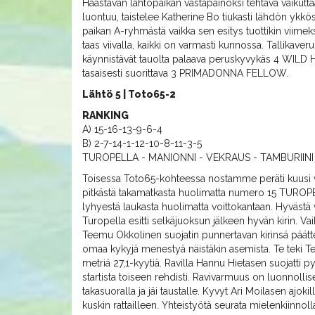
Haastavan lähtöpaikan vastapainoksi tehtävä vaikuttaa 
luontuu, taistelee Katherine Bo tiukasti lähdön ykk
paikan A-ryhmästä vaikka sen esitys tuottikin viim
taas viivalla, kaikki on varmasti kunnossa. Tallika
käynnistävät tauolta palaava peruskyvykäs 4 WILD
tasaisesti suorittava 3 PRIMADONNA FELLOW.
Lähtö 5 | Toto65-2
RANKING
A) 15-16-13-9-6-4
B) 2-7-14-1-12-10-8-11-3-5
TUROPELLA - MANIONNI - VEKRAUS - TAMBURIINI
Toisessa Toto65-kohteessa nostamme peräti kuusi 
pitkästä takamatkasta huolimatta numero 15 TUROPE
lyhyestä laukasta huolimatta voittokantaan. Hyvästä v
Turopella esitti selkäjuoksun jälkeen hyvän kirin. V
Teemu Okkolinen suojatin punnertavan kirinsä päätt
omaa kykyjä menestyä näistäkin asemista. Te teki T
metriä 27,1-kyytiä. Ravilla Hannu Hietasen suojatti 
startista toiseen rehdisti. Ravivarmuus on luonnollise
takasuoralla ja jäi taustalle. Kyvyt Ari Moilasen ajok
kuskin rattailleen. Yhteistyötä seurata mielenkiinno