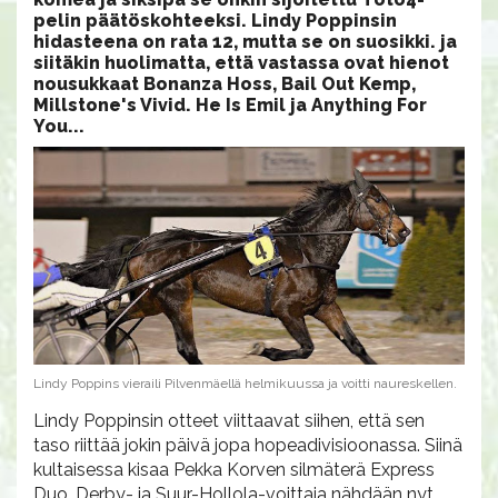
pelin päätöskohteeksi. Lindy Poppinsin
hidasteena on rata 12, mutta se on suosikki. ja
siitäkin huolimatta, että vastassa ovat hienot
nousukkaat Bonanza Hoss, Bail Out Kemp,
Millstone's Vivid. He Is Emil ja Anything For
You...
Lindy Poppins vieraili Pilvenmäellä helmikuussa ja voitti naureskellen.
Lindy Poppinsin otteet viittaavat siihen, että sen
taso riittää jokin päivä jopa hopeadivisioonassa. Siinä
kultaisessa kisaa Pekka Korven silmäterä Express
Duo. Derby- ja Suur-Hollola-voittaja nähdään nyt