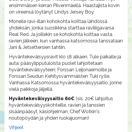
ensimmäisen kerran Pilvenmäellä. Haastajista kovin
on vireensä löytänyt Lindys Jersey Boy.
Monelle ravi-illan kohokohta koittaa lähdössä
yhdeksän, jonka suosikkina starttaa raviliigavarsa
Real Red. Ja joillekin se kohokohta koittaa vasta
ravien jälkeen, kun vanhassa katsomossa tanssataan
Jani & Jetsettersien tahtiin.
Hyväntekeväisyysravit klo 18 alkaen. Tule paikalle ja
auta: pääsylipputuloista puolet lahjoitetaan
hyväntekeväisyyteen: Forssan Leijonaemoille ja
Forssan Seudun Kehitysvammaisten Tuki ry:lle.
Vanhassa Katsomossa hyväntekeväisyysaitio, jonne
vielä paikkoja jäljellä.
Hyväntekeväisyysaitio 60€
(sis. 20€ lahjoitus
hyväntekeväisyyskohteille, ravien ja tanssien
sisäänpääsyt, käsiohjelman, Chef Wotkin's
noutopöydän ja yhden ruokajuoman)
Vihjeet