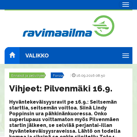
Navig
VALIKKO
Navig
Ennakot ja pelivihjeet
Forssa
|
16.09.2016 08:50
Vihjeet: Pilvenmäki 16.9.
Hyväntekeväisyysravit pe 16.9.: Seitsemän
starttia, seitsemän voittoa. Siinä Lindy
Poppinsin ura pähkinänkuoressa. Onko
superlupaus voittamaton myös Pilvenmäen
startin jälkeen, se selviää perjantai-illan
hyväntekeväisyysraveissa. Lähtö on todella
komea ja siksipä se onkin sijoitettu Toto4-