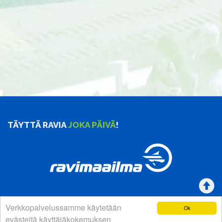
TÄYTTÄ RAVIA
JOKA PÄIVÄ
!
Verkkopalvelussamme käytetään
Ok
YHTEYSTIEDOT
evästeitä käyttäjäkokemuksen