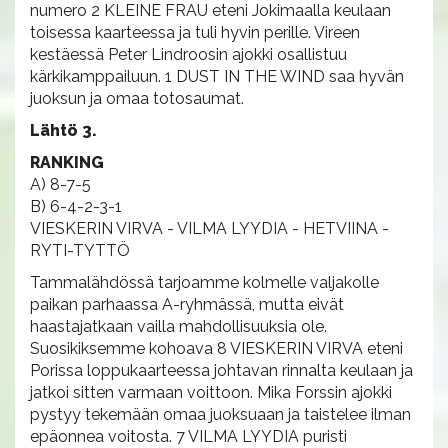
numero 2 KLEINE FRAU eteni Jokimaalla keulaan
toisessa kaarteessa ja tuli hyvin perille. Vireen
kestäessä Peter Lindroosin ajokki osallistuu
kärkikamppailuun. 1 DUST IN THE WIND saa hyvän
juoksun ja omaa totosaumat.
Lähtö 3.
RANKING
A) 8-7-5
B) 6-4-2-3-1
VIESKERIN VIRVA - VILMA LYYDIA - HETVIINA -
RYTI-TYTTÖ
Tammalähdössä tarjoamme kolmelle valjakolle
paikan parhaassa A-ryhmässä, mutta eivät
haastajatkaan vailla mahdollisuuksia ole.
Suosikiksemme kohoava 8 VIESKERIN VIRVA eteni
Porissa loppukaarteessa johtavan rinnalta keulaan ja
jatkoi sitten varmaan voittoon. Mika Forssin ajokki
pystyy tekemään omaa juoksuaan ja taistelee ilman
epäonnea voitosta. 7 VILMA LYYDIA puristi