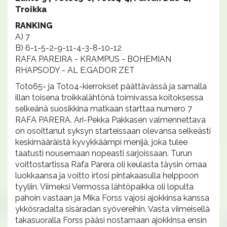
Troikka
RANKING
A) 7
B) 6-1-5-2-9-11-4-3-8-10-12
RAFA PAREIRA - KRAMPUS - BOHEMIAN
RHAPSODY - AL E.GADOR ZET
Toto65- ja Toto4-kierrokset päättävässä ja samalla
illan toisena troikkalähtönä toimivassa koitoksessa
selkeänä suosikkina matkaan starttaa numero 7
RAFA PARERA. Ari-Pekka Pakkasen valmennettava
on osoittanut syksyn starteissaan olevansa selkeästi
keskimääräistä kyvykkäämpi menijä, joka tulee
taatusti nousemaan nopeasti sarjoissaan. Turun
voittostartissa Rafa Parera oli keulasta täysin omaa
luokkaansa ja voitto irtosi pintakaasulla helppoon
tyyliin. Viimeksi Vermossa lähtöpaikka oli lopulta
pahoin vastaan ja Mika Forss vajosi ajokkinsa kanssa
ykkösradalta sisäradan syövereihin. Vasta viimeisellä
takasuoralla Forss pääsi nostamaan ajokkinsa ensin