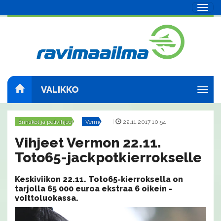
Navig
VALIKKO
Navig
Ennakot ja pelivihjeet
Vermo
|
22.11.2017 10:54
Vihjeet Vermon 22.11.
Toto65-jackpotkierrokselle
Keskiviikon 22.11. Toto65-kierroksella on
tarjolla 65 000 euroa ekstraa 6 oikein -
voittoluokassa.