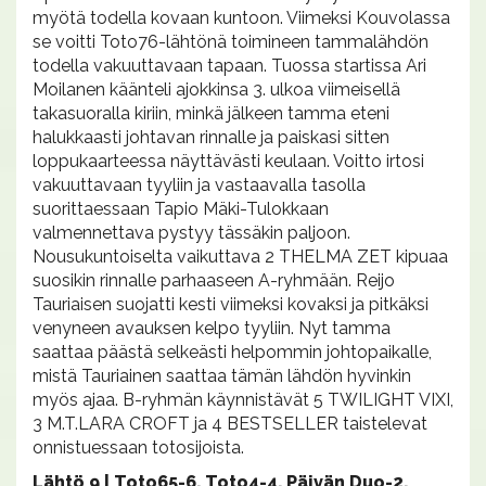
myötä todella kovaan kuntoon. Viimeksi Kouvolassa
se voitti Toto76-lähtönä toimineen tammalähdön
todella vakuuttavaan tapaan. Tuossa startissa Ari
Moilanen käänteli ajokkinsa 3. ulkoa viimeisellä
takasuoralla kiriin, minkä jälkeen tamma eteni
halukkaasti johtavan rinnalle ja paiskasi sitten
loppukaarteessa näyttävästi keulaan. Voitto irtosi
vakuuttavaan tyyliin ja vastaavalla tasolla
suorittaessaan Tapio Mäki-Tulokkaan
valmennettava pystyy tässäkin paljoon.
Nousukuntoiselta vaikuttava 2 THELMA ZET kipuaa
suosikin rinnalle parhaaseen A-ryhmään. Reijo
Tauriaisen suojatti kesti viimeksi kovaksi ja pitkäksi
venyneen avauksen kelpo tyyliin. Nyt tamma
saattaa päästä selkeästi helpommin johtopaikalle,
mistä Tauriainen saattaa tämän lähdön hyvinkin
myös ajaa. B-ryhmän käynnistävät 5 TWILIGHT VIXI,
3 M.T.LARA CROFT ja 4 BESTSELLER taistelevat
onnistuessaan totosijoista.
Lähtö 9 | Toto65-6, Toto4-4, Päivän Duo-2,