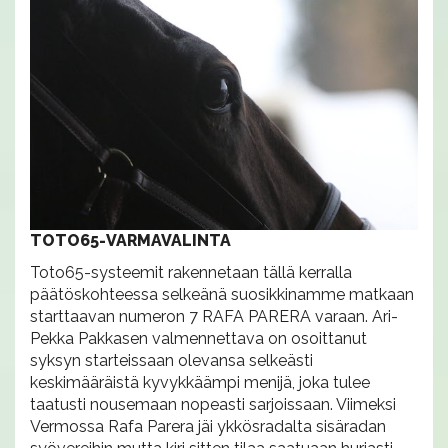
TOTO65-VARMAVALINTA
Toto65-systeemit rakennetaan tällä kerralla
päätöskohteessa selkeänä suosikkinamme matkaan
starttaavan numeron 7 RAFA PARERA varaan. Ari-
Pekka Pakkasen valmennettava on osoittanut
syksyn starteissaan olevansa selkeästi
keskimääräistä kyvykkäämpi menijä, joka tulee
taatusti nousemaan nopeasti sarjoissaan. Viimeksi
Vermossa Rafa Parera jäi ykkösradalta sisäradan