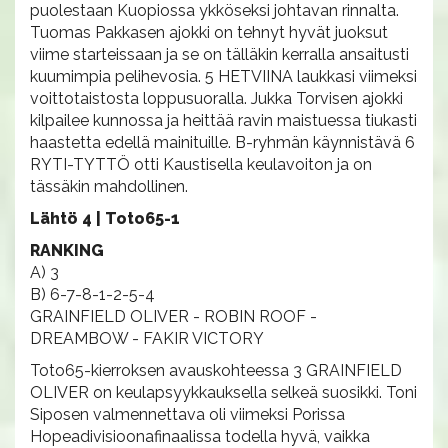
puolestaan Kuopiossa ykköseksi johtavan rinnalta.
Tuomas Pakkasen ajokki on tehnyt hyvät juoksut
viime starteissaan ja se on tälläkin kerralla ansaitusti
kuumimpia pelihevosia. 5 HETVIINA laukkasi viimeksi
voittotaistosta loppusuoralla. Jukka Torvisen ajokki
kilpailee kunnossa ja heittää ravin maistuessa tiukasti
haastetta edellä mainituille. B-ryhmän käynnistävä 6
RYTI-TYTTÖ otti Kaustisella keulavoiton ja on
tässäkin mahdollinen.
Lähtö 4 | Toto65-1
RANKING
A) 3
B) 6-7-8-1-2-5-4
GRAINFIELD OLIVER - ROBIN ROOF -
DREAMBOW - FAKIR VICTORY
Toto65-kierroksen avauskohteessa 3 GRAINFIELD
OLIVER on keulapsyykkauksella selkeä suosikki. Toni
Siposen valmennettava oli viimeksi Porissa
Hopeadivisioonafinaalissa todella hyvä, vaikka