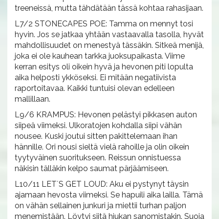
treeneissä, mutta tähdätään tässä kohtaa rahasijaan.
L7/2 STONECAPES POE: Tamma on mennyt tosi
hyvin. Jos se jatkaa yhtään vastaavalla tasolla, hyvät
mahdollisuudet on menestyä tässäkin. Sitkeä menijä,
joka ei ole kauhean tarkka juoksupaikasta. Viime
kerran esitys oli oikein hyvä ja hevonen piti lopulta
aika helposti ykköseksi. Ei mitään negatiivista
raportoitavaa. Kaikki tuntuisi olevan edelleen
mallillaan.
L9/6 KRAMPUS: Hevonen pelästyi pikkasen auton
siipeä viimeksi. Ulkoratojen kohdalla siipi vähän
nousee. Kuski joutui sitten pakittelemaan ihan
hännille. Ori nousi sieltä vielä rahoille ja olin oikein
tyytyväinen suoritukseen. Reissun onnistuessa
näkisin tälläkin kelpo saumat pärjäämiseen.
L10/11 LET´S GET LOUD: Aku ei pystynyt täysin
ajamaan hevosta viimeksi. Se hapuili aika lailla. Tämä
on vähän sellainen junkuri ja miettii turhan paljon
menemistään. Löytyi siitä hiukan sanomistakin. Suoja