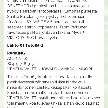
vaatisi varmasti tässäkin samaa. 1 LAURILA’S
DENETHOR ei puolestaan tasaisena avaajana
hyödy sisäradan lähtöpaikasta. Kuntonsa puolesta
Santtu Raitalan ajokki pystyy menestymään
tässäkin. 2 SYLVIE DE VIE parantaa taatusti
saatuaan startin kroppaansa. Tapio Perttunen
tavoitellee paikkaa johtavan takana. Myös 5
VICTORY PILOT avaa hyvin.
Lähtö 5 | Toto65-2
RANKING
A) 1-2-8-10
B) 4-9-7-6-3-5-11
VEMPUN VALTTI - JOIVAUS - VINKSA - MIKORI
Toisessa Toto65-kohteessa ravattavassa mailin
pyrähdyksessä nähtäneen tiukka kiihdytys ja
mielenkiintoinen taistelu keulapaikan kohtalosta.
Suosikkinamme matkaan starttaava numero 1
VEMPUN VALTTI pyrkii luonnollisesti kaikin keinoinen
torjumaan ulkoa tulevaa uhkaa ja ihan kelpo saumat