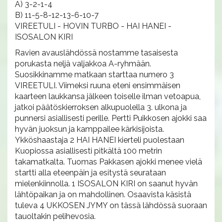
A) 3-2-1-4
B) 11-5-8-12-13-6-10-7
VIREETULI - HOVIN TURBO - HAI HANEI -
ISOSALON KIRI
Ravien avauslähdössä nostamme tasaisesta
porukasta neljä valjakkoa A-ryhmään.
Suosikkinamme matkaan starttaa numero 3
VIREETULI. Viimeksi ruuna eteni ensimmäisen
kaarteen laukkansa jälkeen toiselle ilman vetoapua,
jatkoi päätöskierroksen alkupuolella 3. ulkona ja
punnersi asiallisesti perille. Pertti Puikkosen ajokki saa
hyvän juoksun ja kamppailee kärkisijoista.
Ykköshaastaja 2 HAI HANEI kierteli puolestaan
Kuopiossa asiallisesti pitkältä 100 metrin
takamatkalta. Tuomas Pakkasen ajokki menee vielä
startti alla eteenpäin ja esitystä seurataan
mielenkiinnolla. 1 ISOSALON KIRI on saanut hyvän
lähtöpaikan ja on mahdollinen. Osaavista käsistä
tuleva 4 UKKOSEN JYMY on tässä lähdössä suoraan
tauoltakin pelihevosia.