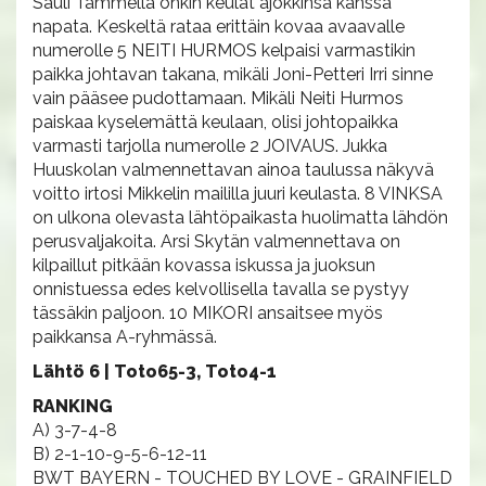
Sauli Tammella onkin keulat ajokkinsa kanssa
napata. Keskeltä rataa erittäin kovaa avaavalle
numerolle 5 NEITI HURMOS kelpaisi varmastikin
paikka johtavan takana, mikäli Joni-Petteri Irri sinne
vain pääsee pudottamaan. Mikäli Neiti Hurmos
paiskaa kyselemättä keulaan, olisi johtopaikka
varmasti tarjolla numerolle 2 JOIVAUS. Jukka
Huuskolan valmennettavan ainoa taulussa näkyvä
voitto irtosi Mikkelin maililla juuri keulasta. 8 VINKSA
on ulkona olevasta lähtöpaikasta huolimatta lähdön
perusvaljakoita. Arsi Skytän valmennettava on
kilpaillut pitkään kovassa iskussa ja juoksun
onnistuessa edes kelvollisella tavalla se pystyy
tässäkin paljoon. 10 MIKORI ansaitsee myös
paikkansa A-ryhmässä.
Lähtö 6 | Toto65-3, Toto4-1
RANKING
A) 3-7-4-8
B) 2-1-10-9-5-6-12-11
BWT BAYERN - TOUCHED BY LOVE - GRAINFIELD