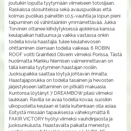
joutuikin lopulta tyytymään viimeiseen totosijaan.
Raskaissa olosuhteissa sekä avauspuolikas että
kolmas puolikas paineltiin 10,5-vauhtia ja lopun pieni
taipuminen oli vähintäänkin ymmärrettävää. Jukka
Torvinen ottanee kiihdytyksessä ajokkinsa kanssa
keulapaikan haltuunsa ja vaikka vastassa onkin
todella kovia haastajia, tulee keulahevosen
ohittaminen olemaan todella vaikeaa. 6 ROBIN
ROOF voitti Grainfield Oliverin viimeksi Porissa. Tästä
huolimatta Markku Niemisen valmennettavan on
tällä kerralla tyytyminen haastajan rooliin.
Juoksupaikka saattaa löytyä johtavan rinnalta.
Haastajaporukka on todella tasainen ja hevosten
järjestykseen laittaminen on pitkälti makuasia.
Kuntonsa löytänyt 7 DREAMBOW pilasi viimeksi
laukkaan. Ravilla se avaa todella kovaa, suosikin
ulkopuolelta keulaan ei taida kuitenkaan olla asiaa.
Esitystä missään tapauksessa väheksymättä 8
FAKIR VICTORY hyötyi viimeksi vauhdinjaosta ja
juoksunkulusta. Haastavalta paikalta menestys