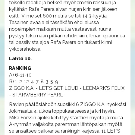
toiselle radalle ja hetkeä myöhemmin reissuun ja
kyllähän Rafa Parera aivan hurjan kirin sen jälkeen
esitti. Viimeiset 600 metriä se tuli 14,3-kyytiä.
Tasainen avaaja ei tässäkään ehdi alussa
nopeimpien matkaan mutta vastaavasti ruuna
pystyy tekemään pitkän rehdin kirin. Ilman epäonnea
tai passiivista ajoa Rafa Parera on tiukasti kiinni
ykkösrahoissa.
Lähtö 10.
RANKING
A) 6-11-10
B) 1-2-12-4-7-8-3-5-9
ZIGGO K.A. - LET'S GET LOUD - LEEMARK'S FELIX
- STARWBERRY PEARL
Ravien päätöslähdön suosikki 6 ZIGGO K.A. hyökkäsi
Jokimaalla 4. ulkoa loppukaarteessa ja kiri hyvin.
Mika Forssin ajokki kehittyy starttien myötä ja muita
A-ryhmän valjakoita paremman lähtöpaikan myötä
se ansaitsee paikkansa rankingin kärjessä. 11 LET'S