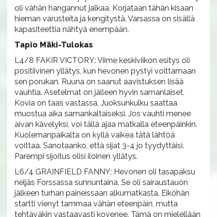
oli vähän hangannut jalkaa. Korjataan tähän kisaan
hieman varusteita ja kengitystä. Varsassa on sisällä
kapasiteettia nähtyä enempään.
Tapio Mäki-Tulokas
L4/8 FAKIR VICTORY: Viime keskiviikon esitys oli
positiivinen yllätys, kun hevonen pystyi voittamaan
sen porukan. Ruuna on saanut aavistuksen lisää
vauhtia. Asetelmat on jälleen hyvin samanlaiset.
Kovia on taas vastassa. Juoksunkulku saattaa
muostua aika samankaltaiseksi. Jos vauhti menee
aivan kävelyksi, voi tällä ajaa matkalla eteenpäinkin.
Kuolemanpaikalta on kyllä vaikea tätä lähtöä
voittaa. Sanotaanko, että sijat 3-4 jo tyydyttäisi.
Parempi sijoitus olisi iloinen yllätys.
L6/4 GRAINFIELD FANNY: Hevonen oli tasapaksu
neljäs Forssassa sunnuntaina. Se oli sairaustauon
jälkeen turhan paineissaan alkumatkasta. Eiköhän
startti vienyt tammaa vähän eteenpäin, mutta
tehtäväkin vastaavasti kovenee. Tämä on mielellään