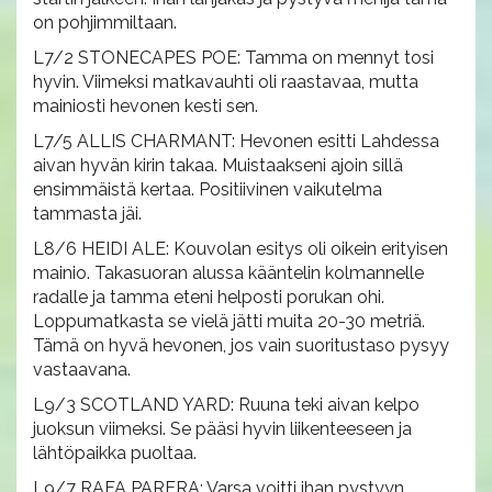
on pohjimmiltaan.
L7/2 STONECAPES POE: Tamma on mennyt tosi
hyvin. Viimeksi matkavauhti oli raastavaa, mutta
mainiosti hevonen kesti sen.
L7/5 ALLIS CHARMANT: Hevonen esitti Lahdessa
aivan hyvän kirin takaa. Muistaakseni ajoin sillä
ensimmäistä kertaa. Positiivinen vaikutelma
tammasta jäi.
L8/6 HEIDI ALE: Kouvolan esitys oli oikein erityisen
mainio. Takasuoran alussa kääntelin kolmannelle
radalle ja tamma eteni helposti porukan ohi.
Loppumatkasta se vielä jätti muita 20-30 metriä.
Tämä on hyvä hevonen, jos vain suoritustaso pysyy
vastaavana.
L9/3 SCOTLAND YARD: Ruuna teki aivan kelpo
juoksun viimeksi. Se pääsi hyvin liikenteeseen ja
lähtöpaikka puoltaa.
L9/7 RAFA PARERA: Varsa voitti ihan pystyyn