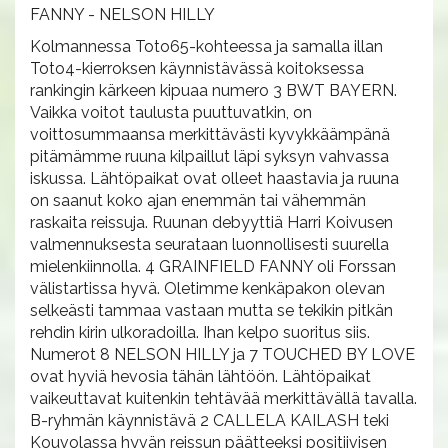
FANNY - NELSON HILLY
Kolmannessa Toto65-kohteessa ja samalla illan
Toto4-kierroksen käynnistävässä koitoksessa
rankingin kärkeen kipuaa numero 3 BWT BAYERN.
Vaikka voitot taulusta puuttuvatkin, on
voittosummaansa merkittävästi kyvykkäämpänä
pitämämme ruuna kilpaillut läpi syksyn vahvassa
iskussa. Lähtöpaikat ovat olleet haastavia ja ruuna
on saanut koko ajan enemmän tai vähemmän
raskaita reissuja. Ruunan debyyttiä Harri Koivusen
valmennuksesta seurataan luonnollisesti suurella
mielenkiinnolla. 4 GRAINFIELD FANNY oli Forssan
välistartissa hyvä. Oletimme kenkäpakon olevan
selkeästi tammaa vastaan mutta se tekikin pitkän
rehdin kirin ulkoradoilla. Ihan kelpo suoritus siis.
Numerot 8 NELSON HILLY ja 7 TOUCHED BY LOVE
ovat hyviä hevosia tähän lähtöön. Lähtöpaikat
vaikeuttavat kuitenkin tehtävää merkittävällä tavalla.
B-ryhmän käynnistävä 2 CALLELA KAILASH teki
Kouvolassa hyvän reissun päätteeksi positiivisen