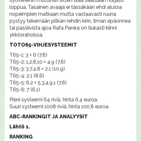
syövereihin mutta kiri sitten tilaa saatuaan hurjasti
loppua. Tasainen avaaja ei tässäkään ehdi alussa
nopeimpien matkaan mutta vastaavasti ruuna
pystyy tekemään pitkän rehdin kirin. Ilman epäonnea
tai passiivista ajoa Rafa Parera on tiukasti kiinni
ykkösrahoissa.
TOTO65-VIHJESYSTEEMIT
T65-1: 3 + 6 (7,8)
T65-2: 1,2,8,10 + 4,9 (7,6)
T65-3: 3,7,4,8 + 2,1 (10,9)
T65-4: 2,1 (8,6)
T65-5: 6,2 + 5,3,4,9,1 (7,8)
T65-6: 7 (6,1)
Pieni systeemi 64 riviä, hinta 6,4 euroa.
Suuri systeemi 1008 riviä, hinta 100,8 euroa.
ABC-RANKINGIT JA ANALYYSIT
Lähtö 1.
RANKING