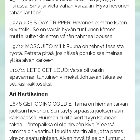
Turussa. Siinä jäi vielä vähän varaakin. Hyvä hevonen
tähän lähtöön.
L9/9 JOE´S DAY TRIPPER: Hevonen ei mene kuten
kuvittelisi. Se on varsin hyvän tuntuinen käteen,
mutta kuitenkin sitten vähän tahmea lopussa.
L9/12 MOSQUITO MILI: Ruuna on tehnyt tasaista
työtä. Petrata pitää, jos näissä porukoissa meinaa
yltää aivan kärkeen.
L10/11 LET´S GET LOUD: Varsa oli varsin
epävarman tuntuinen viimeksi. Johtavan takaa se
seurasi kakkoseksi.
Ari Hartikainen
L6/6 GET GOING GOLDIE: Tämä on hieman tarkan
juoksun hevonen. Sen täytyisi päästä juoksemaan
kärkipäässä. Huumori ei riitä kiertelyyn kauhean
takaa. Lähtöpaikka ei ole hirveän kiva. Yleensä
tamma on vaatinut tauolta startin alle, jotta paras
vire on saatu pintaan. Aivan hyvältä se on tuntunut