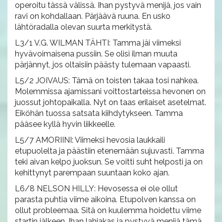
operoitu tässä välissä. Ihan pystyvä menijä, jos vain
ravi on kohdallaan. Pärjäävä ruuna. En usko
lähtöradalla olevan suurta merkitystä.
L3/1 V.G. WILMAN TÄHTI: Tamma jäi viimeksi
hyvävoimaisena pussiin. Se olisi ilman muuta
pärjännyt, jos oltaisiin päästy tulemaan vapaasti.
L5/2 JOIVAUS: Tämä on toisten takaa tosi nahkea.
Molemmissa ajamissani voittostarteissa hevonen on
juossut johtopaikalla. Nyt on taas erilaiset asetelmat.
Eiköhän tuossa satsata kiihdytykseen. Tamma
pääsee kyllä hyvin liikkeelle.
L5/7 AMORIINI: Viimeksi hevosia laukkaili
etupuolelta ja päästiin etenemään sujuvasti. Tamma
teki aivan kelpo juoksun. Se voitti suht helposti ja on
kehittynyt parempaan suuntaan koko ajan.
L6/8 NELSON HILLY: Hevosessa ei ole ollut
parasta puhtia viime aikoina. Etupolven kanssa on
ollut probleemaa. Sitä on kuulemma hoidettu viime
startin jälkeen. Ihan lahjakas ja pystyvä menijä tämä