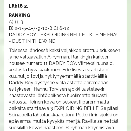
Lähtö 2.
RANKING
A) 11-3
B) 2-1-5-4-7-9-10-8 C) 6-12
DADDY BOY - EXPLOIDING BELLE - KLEINE FRAU
- DUST IN THE WIND
Toisessa lähdössä kaksi valjakkoa erottuu edukseen
ja ne valtaavatkin A-ryhmän. Rankingin kärkeen
nousee numero 11 DADDY BOY. Viimeksi ruuna oli
keulasta hyvä kakkonen. Edellisestä startista oli
kulunut jo tovi ja nyt lyhyemmällä starttivälillä
Daddy Boy pystynee vielä astetta parempaan
esitykseen. Hannu Torvisen ajokki taisteleekin
haastavasta lähtöpaikasta huolimatta tiukasti
voitosta. Toinen kova on selkeästi paremmalta
paikalta starttaava 3 EXPLOIDING BELLE. Se pilasi
Seinäjoella lähtölaukkaan. Joni-Petteri Irrin ajokki on
epävarma, mutta kyvykäs menijä. Ravilla se heittää
suosikille kovan haasteen. B-ryhmän käynnistävä