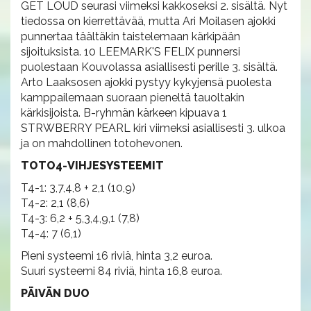
GET LOUD seurasi viimeksi kakkoseksi 2. sisältä. Nyt
tiedossa on kierrettävää, mutta Ari Moilasen ajokki
punnertaa täältäkin taistelemaan kärkipään
sijoituksista. 10 LEEMARK'S FELIX punnersi
puolestaan Kouvolassa asiallisesti perille 3. sisältä.
Arto Laaksosen ajokki pystyy kykyjensä puolesta
kamppailemaan suoraan pieneltä tauoltakin
kärkisijoista. B-ryhmän kärkeen kipuava 1
STRWBERRY PEARL kiri viimeksi asiallisesti 3. ulkoa
ja on mahdollinen totohevonen.
TOTO4-VIHJESYSTEEMIT
T4-1: 3,7,4,8 + 2,1 (10,9)
T4-2: 2,1 (8,6)
T4-3: 6,2 + 5,3,4,9,1 (7,8)
T4-4: 7 (6,1)
Pieni systeemi 16 riviä, hinta 3,2 euroa.
Suuri systeemi 84 riviä, hinta 16,8 euroa.
PÄIVÄN DUO