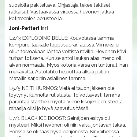
suosiolla pakiteltava. Ohjastaja tekee taktiset
ratkaisut. Vastaavassa vireessä hevonen jatkaa
kotitreenien perusteella.
Joni-Petteri Irri
L2/3 EXPLODING BELLE: Kouvolassa tamma
kompuroi laukalle loppusuoran alussa. Viimeksi ei
ollut toivoakaan lähteä voltista ravilla. Hevonen kävi
turhan totisena. Kun se antoi laukan alas, meno oli
aivan normaalia. Myös kotona varsa on tuntunut ihan
mukavalta. Autolähtö helpottaa alkua paljon.
Mataliin sarjoihin asiallinen tamma.
L5/5 NEITI HURMOS: Vielä ei tauon jälkeen ole
löytynyt kunnolla rutistusta. Toivottavasti tamma
parantaa starttien myötä. Viime kisojen perusteella
rahasija olisi jo hyvä saavutus tässä.
L7/1 BLACK ICE BOOST: Seinäjoen esitys oli
mysteeri. Miksi hevonen oli niin vaisu johtavan takaa.
Porissa se oli taas hyvä parijonosta. Kirivaiheessa