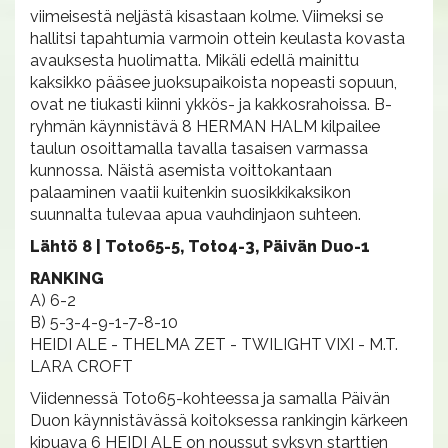
viimeisestä neljästä kisastaan kolme. Viimeksi se
hallitsi tapahtumia varmoin ottein keulasta kovasta
avauksesta huolimatta. Mikäli edellä mainittu
kaksikko pääsee juoksupaikoista nopeasti sopuun,
ovat ne tiukasti kiinni ykkös- ja kakkosrahoissa. B-
ryhmän käynnistävä 8 HERMAN HALM kilpailee
taulun osoittamalla tavalla tasaisen varmassa
kunnossa. Näistä asemista voittokantaan
palaaminen vaatii kuitenkin suosikkikaksikon
suunnalta tulevaa apua vauhdinjaon suhteen.
Lähtö 8 | Toto65-5, Toto4-3, Päivän Duo-1
RANKING
A) 6-2
B) 5-3-4-9-1-7-8-10
HEIDI ALE - THELMA ZET - TWILIGHT VIXI - M.T.
LARA CROFT
Viidennessä Toto65-kohteessa ja samalla Päivän
Duon käynnistävässä koitoksessa rankingin kärkeen
kipuava 6 HEIDI ALE on noussut syksyn starttien