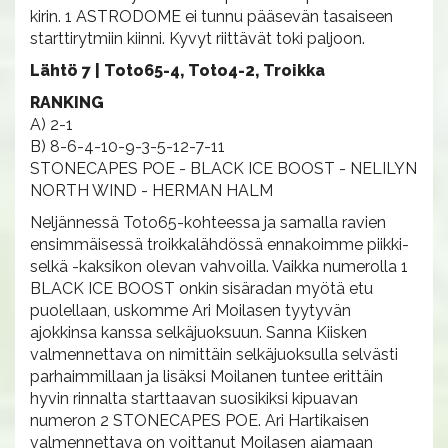
kirin. 1 ASTRODOME ei tunnu pääsevän tasaiseen
starttirytmiin kiinni. Kyvyt riittävät toki paljoon.
Lähtö 7 | Toto65-4, Toto4-2, Troikka
RANKING
A) 2-1
B) 8-6-4-10-9-3-5-12-7-11
STONECAPES POE - BLACK ICE BOOST - NELILYN
NORTH WIND - HERMAN HALM
Neljännessä Toto65-kohteessa ja samalla ravien
ensimmäisessä troikkalähdössä ennakoimme piikki-
selkä -kaksikon olevan vahvoilla. Vaikka numerolla 1
BLACK ICE BOOST onkin sisäradan myötä etu
puolellaan, uskomme Ari Moilasen tyytyvän
ajokkinsa kanssa selkäjuoksuun. Sanna Kiisken
valmennettava on nimittäin selkäjuoksulla selvästi
parhaimmillaan ja lisäksi Moilanen tuntee erittäin
hyvin rinnalta starttaavan suosikiksi kipuavan
numeron 2 STONECAPES POE. Ari Hartikaisen
valmennettava on voittanut Moilasen ajamaan