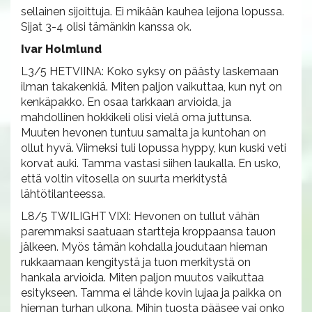
sellainen sijoittuja. Ei mikään kauhea leijona lopussa.
Sijat 3-4 olisi tämänkin kanssa ok.
Ivar Holmlund
L3/5 HETVIINA: Koko syksy on päästy laskemaan
ilman takakenkiä. Miten paljon vaikuttaa, kun nyt on
kenkäpakko. En osaa tarkkaan arvioida, ja
mahdollinen hokkikeli olisi vielä oma juttunsa.
Muuten hevonen tuntuu samalta ja kuntohan on
ollut hyvä. Viimeksi tuli lopussa hyppy, kun kuski veti
korvat auki. Tamma vastasi siihen laukalla. En usko,
että voltin vitosella on suurta merkitystä
lähtötilanteessa.
L8/5 TWILIGHT VIXI: Hevonen on tullut vähän
paremmaksi saatuaan startteja kroppaansa tauon
jälkeen. Myös tämän kohdalla joudutaan hieman
rukkaamaan kengitystä ja tuon merkitystä on
hankala arvioida. Miten paljon muutos vaikuttaa
esitykseen. Tamma ei lähde kovin lujaa ja paikka on
hieman turhan ulkona. Mihin tuosta pääsee vai onko