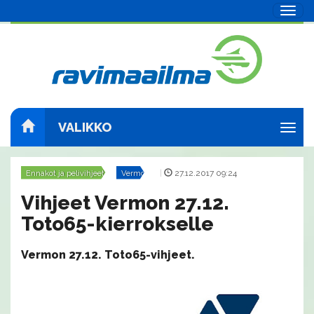
Navig
VALIKKO
Navig
Ennakot ja pelivihjeet
Vermo
|
27.12.2017 09:24
Vihjeet Vermon 27.12.
Toto65-kierrokselle
Vermon 27.12. Toto65-vihjeet.