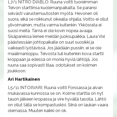
L7/1 NITRO DIABLO: Ruuna voitti tuoreimman
Teivon starttinsa kuolemanpaikalta. Se paransi
selvästi varustemuutosten myötä. Hevonen oli
suora, eikä se roikkunut oikealla ohjalla. Voitto ei ollut
ylivoimainen, mutta varma kuitenkin. Ykkösrata ei
suosi meitä. Tämä ei ole kovin nopea avaaja.
Sisäpareissa lienee meidän juoksupaikka. Laura Vixi
päästessään johtopaikalle on suuri suosikki ja
vaikeasti lyötävissä. Jos jäädään pussiin, ei se ole
maailmanloppu. Teivosta tuli kuitenkin kova startti
kroppaan ja edessä on monia hyviä lähtöjä. Jos
ruuna saa sopivasti tilaa, odotukset on kolmen
joukkoon.
Ari Hartikainen
L5/11 INTOIIVARI: Ruuna voitti Forssassa ja aivan
mukavassa kunnossa se on. Kolme starttia on nyt
tauon jälkeen kropassa ja vire hyvällä tasolla. Lähtö
on ollut tällä se kompastuskivi. Siinä on laukan vaara
olemassa. Muuten kaikki on ok.