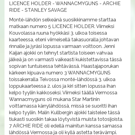
LICENCE HOLDER - WANNACMYGUNS - ARCHIE
RIDE - STANLEY SAVAGE
Monté-lähdön selkeänä suosikkinamme starttaa
matkaan numero 5 LICENCE HOLDER. Viimeksi
Kouvolassa ruuna hyökkäsi 3. ulkoa toisessa
kaarteessa, eteni viimeisellä takasuoralla johtavan
rinnalle ja jyräsi lopussa varmaan voittoon. Jenni
Kaijan ajokki on tehnyt startista toiseen vahvaa
jälkeä ja on varmasti vaikeasti kukistettavissa tässä
sopivan tuntuisessa tehtävässä. Haastajaporukan
kärkeen kipuava numero 3 WANNACMYGUNS
toissakerralla Teivossa monté-lähdössä 3. ulkoa
loppukaarteessa 2. ulos ja kiri sitten lopussa ihan
kelpo tyyliin kakkoseksi. Viimeksi täällä Vermossa
Wannacmyguns oli mukana Star Martinin
voittamassa kärrylähdössä, missä se suoritti ihan
kelpo tyyliin. Malin Kullbergin ajokki taistelee tässä
tiukasti suosikin takaa löytyvistä muista totosijoista.
7 ARCHIE RIDE oli edellä mainitun kanssa samassa
lähdössä Vermossa ja oli kyllä astetta terävämpi.