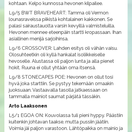
kohtaan. Kelpo kunnossa hevonen kilpailee.
L9/5 BWT BRAVEHEART: Tamma oli Vermon
lounasraveissa piikistä kohtalainen kakkonen. Se
palasi sairaustauolta varsin kevyillä valmisteluilla.
Hevonen mennee eteenpäin startti kropassaan. Ihan
asiallinen menijä sarjoihinsa.
L9/6 CROSSOVER: Lahden esitys oli vähän vaisu.
Olosuhteetkin oli kyllä hankalat isoliikkeiselle
hevoselle. Alustassa oli paljon lunta ja alla pienet
hokit. Ruuna ei ollut yhtään oma itsensä.
L9/8 STONECAPES POE: Hevonen on ollut tosi
hyvä joka starttiin. Se pystyy tekemään omaakin
juoksuaan. Vastaavalla tasolla jatkaessaan on
tammalla mainiot saumat pärjätä tässäkin.
Arto Laaksonen
L5/1 EGOA ON: Kouvolassa tuli pieni hyppy. Päästiin
kuitenkin johtavan taakse, mutta pussiin jäätiin.
Voimia jäi paljon varastoon. Lähtöpaikka on mainio ja