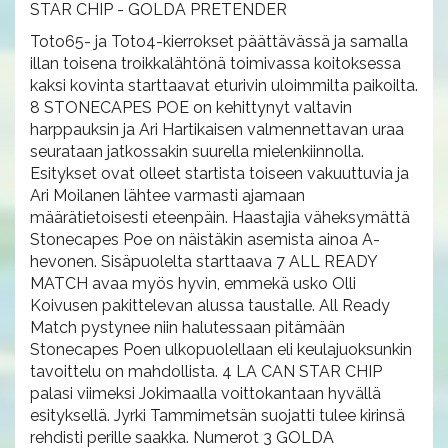
STAR CHIP - GOLDA PRETENDER
Toto65- ja Toto4-kierrokset päättävässä ja samalla
illan toisena troikkalähtönä toimivassa koitoksessa
kaksi kovinta starttaavat eturivin uloimmilta paikoilta.
8 STONECAPES POE on kehittynyt valtavin
harppauksin ja Ari Hartikaisen valmennettavan uraa
seurataan jatkossakin suurella mielenkiinnolla.
Esitykset ovat olleet startista toiseen vakuuttuvia ja
Ari Moilanen lähtee varmasti ajamaan
määrätietoisesti eteenpäin. Haastajia väheksymättä
Stonecapes Poe on näistäkin asemista ainoa A-
hevonen. Sisäpuolelta starttaava 7 ALL READY
MATCH avaa myös hyvin, emmekä usko Olli
Koivusen pakittelevan alussa taustalle. All Ready
Match pystynee niin halutessaan pitämään
Stonecapes Poen ulkopuolellaan eli keulajuoksunkin
tavoittelu on mahdollista. 4 LA CAN STAR CHIP
palasi viimeksi Jokimaalla voittokantaan hyvällä
esityksellä. Jyrki Tammimetsän suojatti tulee kirinsä
rehdisti perille saakka. Numerot 3 GOLDA