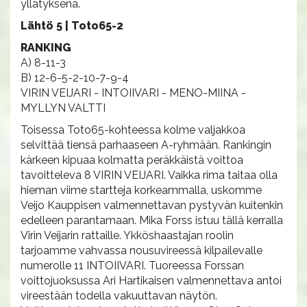
yllätyksenä.
Lähtö 5 | Toto65-2
RANKING
A) 8-11-3
B) 12-6-5-2-10-7-9-4
VIRIN VEIJARI - INTOIIVARI - MENO-MIINA -
MYLLYN VALTTI
Toisessa Toto65-kohteessa kolme valjakkoa
selvittää tiensä parhaaseen A-ryhmään. Rankingin
kärkeen kipuaa kolmatta peräkkäistä voittoa
tavoitteleva 8 VIRIN VEIJARI. Vaikka rima taitaa olla
hieman viime startteja korkeammalla, uskomme
Veijo Kauppisen valmennettavan pystyvän kuitenkin
edelleen parantamaan. Mika Forss istuu tällä kerralla
Virin Veijarin rattaille. Ykköshaastajan roolin
tarjoamme vahvassa nousuvireessä kilpailevalle
numerolle 11 INTOIIVARI. Tuoreessa Forssan
voittojuoksussa Ari Hartikaisen valmennettava antoi
vireestään todella vakuuttavan näytön.