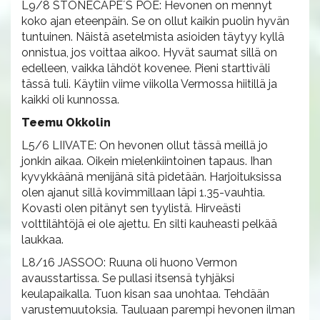
L9/8 STONECAPE´S POE: Hevonen on mennyt
koko ajan eteenpäin. Se on ollut kaikin puolin hyvän
tuntuinen. Näistä asetelmista asioiden täytyy kyllä
onnistua, jos voittaa aikoo. Hyvät saumat sillä on
edelleen, vaikka lähdöt kovenee. Pieni starttiväli
tässä tuli. Käytiin viime viikolla Vermossa hiitillä ja
kaikki oli kunnossa.
Teemu Okkolin
L5/6 LIIVATE: On hevonen ollut tässä meillä jo
jonkin aikaa. Oikein mielenkiintoinen tapaus. Ihan
kyvykkäänä menijänä sitä pidetään. Harjoituksissa
olen ajanut sillä kovimmillaan läpi 1.35-vauhtia.
Kovasti olen pitänyt sen tyylistä. Hirveästi
volttilähtöjä ei ole ajettu. En silti kauheasti pelkää
laukkaa.
L8/16 JASSOO: Ruuna oli huono Vermon
avausstartissa. Se pullasi itsensä tyhjäksi
keulapaikalla. Tuon kisan saa unohtaa. Tehdään
varustemuutoksia. Tauluaan parempi hevonen ilman