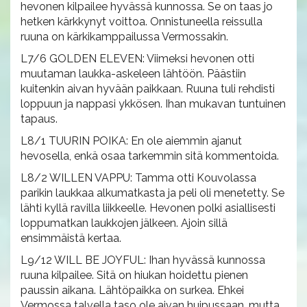
hevonen kilpailee hyvässä kunnossa. Se on taas jo
hetken kärkkynyt voittoa. Onnistuneella reissulla
ruuna on kärkikamppailussa Vermossakin.
L7/6 GOLDEN ELEVEN: Viimeksi hevonen otti
muutaman laukka-askeleen lähtöön. Päästiin
kuitenkin aivan hyvään paikkaan. Ruuna tuli rehdisti
loppuun ja nappasi ykkösen. Ihan mukavan tuntuinen
tapaus.
L8/1 TUURIN POIKA: En ole aiemmin ajanut
hevosella, enkä osaa tarkemmin sitä kommentoida.
L8/2 WILLEN VAPPU: Tamma otti Kouvolassa
parikin laukkaa alkumatkasta ja peli oli menetetty. Se
lähti kyllä ravilla liikkeelle. Hevonen polki asiallisesti
loppumatkan laukkojen jälkeen. Ajoin sillä
ensimmäistä kertaa.
L9/12 WILL BE JOYFUL: Ihan hyvässä kunnossa
ruuna kilpailee. Sitä on hiukan hoidettu pienen
paussin aikana. Lähtöpaikka on surkea. Ehkei
Vermossa talvella taso ole aivan huipussaan, mutta