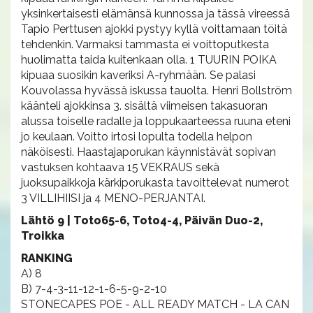
yksinkertaisesti elämänsä kunnossa ja tässä vireessä
Tapio Perttusen ajokki pystyy kyllä voittamaan töitä
tehdenkin. Varmaksi tammasta ei voittoputkesta
huolimatta taida kuitenkaan olla. 1 TUURIN POIKA
kipuaa suosikin kaveriksi A-ryhmään. Se palasi
Kouvolassa hyvässä iskussa tauolta. Henri Bollström
käänteli ajokkinsa 3. sisältä viimeisen takasuoran
alussa toiselle radalle ja loppukaarteessa ruuna eteni
jo keulaan. Voitto irtosi lopulta todella helpon
näköisesti. Haastajaporukan käynnistävät sopivan
vastuksen kohtaava 15 VEKRAUS sekä
juoksupaikkoja kärkiporukasta tavoittelevat numerot
3 VILLIHIISI ja 4 MENO-PERJANTAI.
Lähtö 9 | Toto65-6, Toto4-4, Päivän Duo-2,
Troikka
RANKING
A) 8
B) 7-4-3-11-12-1-6-5-9-2-10
STONECAPES POE - ALL READY MATCH - LA CAN