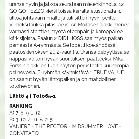
uransa hyvin ja jatkoa seurataan mielenkiinnolla. 12
GO GO PEZZO kiersi toissa kerralla etusuoralla 3.
ulkoa johtavan rinnalle ja tuli sitten hyvin perille.
Viimeksi laukka pilasi pelin. Ari Moilasen ajokki menee
varmasti starttien myötä eteenpäin ja kamppailee
kärkisijoista. Paalun 2 DIDI HOSS saa myös paikan
parhaasta A-ryhmästä. Se lopetti koelähdössä
päätöskierroksen 20,2-vauhtia. Uransa debyytissä se
nappasi voiton hyvän suorituksen päätteeksi. Mika
Forssin ajokki on tuon näytön perusteella kuumimpia
pelihevosia. B-ryhmän käynnistävä 1 TRUE VALUE
on saanut hyvän lähtöpaikan ja on mahdollinen
totohevonen.
Lähtö 4 | Toto65-1
RANKING
A) 7-6-9-1-12
B) 3-10-4-11-8-2-5
VANIERE - THE RECTOR - MIDSUMMER LOVE -
CONVITATO