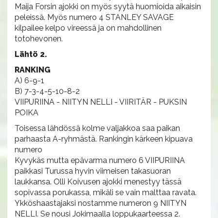
Maija Forsin ajokki on myös syytä huomioida aikaisin
peleissä. Myös numero 4 STANLEY SAVAGE
kilpailee kelpo vireessä ja on mahdollinen
totohevonen.
Lähtö 2.
RANKING
A) 6-9-1
B) 7-3-4-5-10-8-2
VIIPURIINA - NIITYN NELLI - VIIRITÄR - PUKSIN
POIKA
Toisessa lähdössä kolme valjakkoa saa paikan
parhaasta A-ryhmästä. Rankingin kärkeen kipuava
numero
Kyvykäs mutta epävarma numero 6 VIIPURIINA
paikkasi Turussa hyvin viimeisen takasuoran
laukkansa. Olli Koivusen ajokki menestyy tässä
sopivassa porukassa, mikäli se vain malttaa ravata.
Ykköshaastajaksi nostamme numeron 9 NIITYN
NELLI. Se nousi Jokimaalla loppukaarteessa 2.