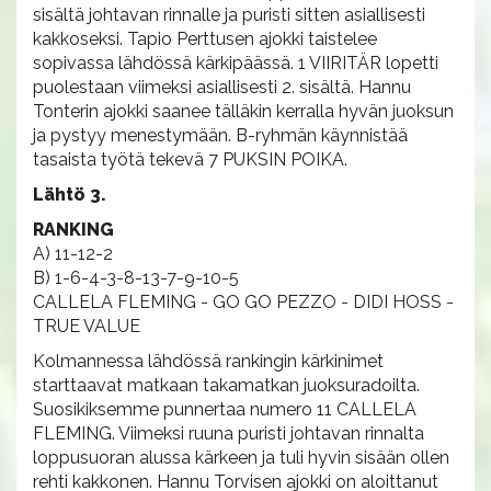
sisältä johtavan rinnalle ja puristi sitten asiallisesti
kakkoseksi. Tapio Perttusen ajokki taistelee
sopivassa lähdössä kärkipäässä. 1 VIIRITÄR lopetti
puolestaan viimeksi asiallisesti 2. sisältä. Hannu
Tonterin ajokki saanee tälläkin kerralla hyvän juoksun
ja pystyy menestymään. B-ryhmän käynnistää
tasaista työtä tekevä 7 PUKSIN POIKA.
Lähtö 3.
RANKING
A) 11-12-2
B) 1-6-4-3-8-13-7-9-10-5
CALLELA FLEMING - GO GO PEZZO - DIDI HOSS -
TRUE VALUE
Kolmannessa lähdössä rankingin kärkinimet
starttaavat matkaan takamatkan juoksuradoilta.
Suosikiksemme punnertaa numero 11 CALLELA
FLEMING. Viimeksi ruuna puristi johtavan rinnalta
loppusuoran alussa kärkeen ja tuli hyvin sisään ollen
rehti kakkonen. Hannu Torvisen ajokki on aloittanut