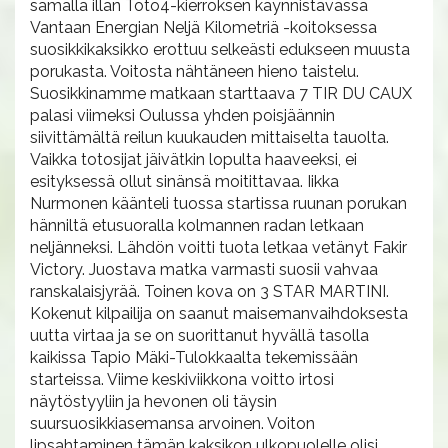
samalla illan Toto4-kierroksen käynnistävässä
Vantaan Energian Neljä Kilometriä -koitoksessa
suosikkikaksikko erottuu selkeästi edukseen muusta
porukasta. Voitosta nähtäneen hieno taistelu.
Suosikkinamme matkaan starttaava 7 TIR DU CAUX
palasi viimeksi Oulussa yhden poisjäännin
siivittämältä reilun kuukauden mittaiselta tauolta.
Vaikka totosijat jäivätkin lopulta haaveeksi, ei
esityksessä ollut sinänsä moitittavaa. Iikka
Nurmonen käänteli tuossa startissa ruunan porukan
hänniltä etusuoralla kolmannen radan letkaan
neljänneksi. Lähdön voitti tuota letkaa vetänyt Fakir
Victory. Juostava matka varmasti suosii vahvaa
ranskalaisjyrää. Toinen kova on 3 STAR MARTINI.
Kokenut kilpailija on saanut maisemanvaihdoksesta
uutta virtaa ja se on suorittanut hyvällä tasolla
kaikissa Tapio Mäki-Tulokkaalta tekemissään
starteissa. Viime keskiviikkona voitto irtosi
näytöstyyliin ja hevonen oli täysin
suursuosikkiasemansa arvoinen. Voiton
lipsahtaminen tämän kaksikon ulkopuolelle olisi