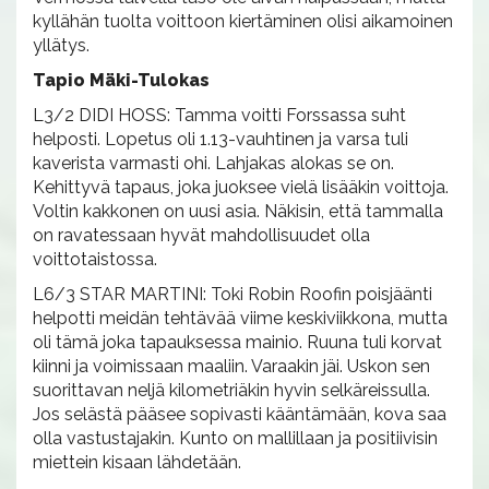
kyllähän tuolta voittoon kiertäminen olisi aikamoinen
yllätys.
Tapio Mäki-Tulokas
L3/2 DIDI HOSS: Tamma voitti Forssassa suht
helposti. Lopetus oli 1.13-vauhtinen ja varsa tuli
kaverista varmasti ohi. Lahjakas alokas se on.
Kehittyvä tapaus, joka juoksee vielä lisääkin voittoja.
Voltin kakkonen on uusi asia. Näkisin, että tammalla
on ravatessaan hyvät mahdollisuudet olla
voittotaistossa.
L6/3 STAR MARTINI: Toki Robin Roofin poisjäänti
helpotti meidän tehtävää viime keskiviikkona, mutta
oli tämä joka tapauksessa mainio. Ruuna tuli korvat
kiinni ja voimissaan maaliin. Varaakin jäi. Uskon sen
suorittavan neljä kilometriäkin hyvin selkäreissulla.
Jos selästä pääsee sopivasti kääntämään, kova saa
olla vastustajakin. Kunto on mallillaan ja positiivisin
miettein kisaan lähdetään.