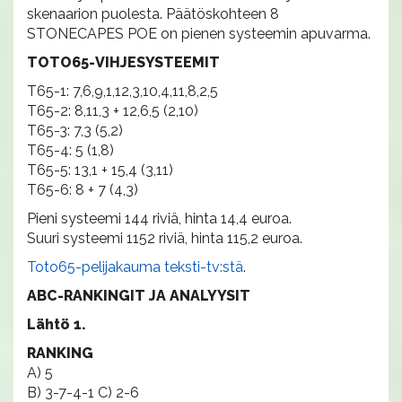
skenaarion puolesta. Päätöskohteen 8
STONECAPES POE on pienen systeemin apuvarma.
TOTO65-VIHJESYSTEEMIT
T65-1: 7,6,9,1,12,3,10,4,11,8,2,5
T65-2: 8,11,3 + 12,6,5 (2,10)
T65-3: 7,3 (5,2)
T65-4: 5 (1,8)
T65-5: 13,1 + 15,4 (3,11)
T65-6: 8 + 7 (4,3)
Pieni systeemi 144 riviä, hinta 14,4 euroa.
Suuri systeemi 1152 riviä, hinta 115,2 euroa.
Toto65-pelijakauma teksti-tv:stä
.
ABC-RANKINGIT JA ANALYYSIT
Lähtö 1.
RANKING
A) 5
B) 3-7-4-1 C) 2-6