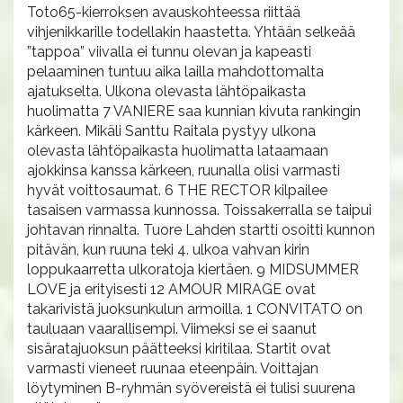
Toto65-kierroksen avauskohteessa riittää
vihjenikkarille todellakin haastetta. Yhtään selkeää
”tappoa” viivalla ei tunnu olevan ja kapeasti
pelaaminen tuntuu aika lailla mahdottomalta
ajatukselta. Ulkona olevasta lähtöpaikasta
huolimatta 7 VANIERE saa kunnian kivuta rankingin
kärkeen. Mikäli Santtu Raitala pystyy ulkona
olevasta lähtöpaikasta huolimatta lataamaan
ajokkinsa kanssa kärkeen, ruunalla olisi varmasti
hyvät voittosaumat. 6 THE RECTOR kilpailee
tasaisen varmassa kunnossa. Toissakerralla se taipui
johtavan rinnalta. Tuore Lahden startti osoitti kunnon
pitävän, kun ruuna teki 4. ulkoa vahvan kirin
loppukaarretta ulkoratoja kiertäen. 9 MIDSUMMER
LOVE ja erityisesti 12 AMOUR MIRAGE ovat
takarivistä juoksunkulun armoilla. 1 CONVITATO on
tauluaan vaarallisempi. Viimeksi se ei saanut
sisäratajuoksun päätteeksi kiritilaa. Startit ovat
varmasti vieneet ruunaa eteenpäin. Voittajan
löytyminen B-ryhmän syövereistä ei tulisi suurena