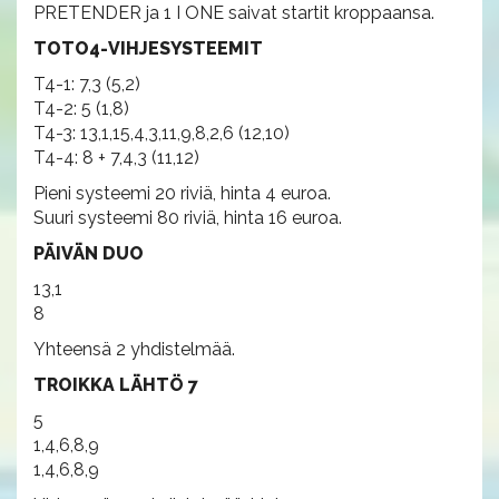
PRETENDER ja 1 I ONE saivat startit kroppaansa.
TOTO4-VIHJESYSTEEMIT
T4-1: 7,3 (5,2)
T4-2: 5 (1,8)
T4-3: 13,1,15,4,3,11,9,8,2,6 (12,10)
T4-4: 8 + 7,4,3 (11,12)
Pieni systeemi 20 riviä, hinta 4 euroa.
Suuri systeemi 80 riviä, hinta 16 euroa.
PÄIVÄN DUO
13,1
8
Yhteensä 2 yhdistelmää.
TROIKKA LÄHTÖ 7
5
1,4,6,8,9
1,4,6,8,9