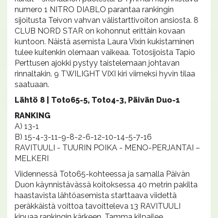
numero 1 NITRO DIABLO parantaa rankingin
sijoitusta Teivon vahvan välistarttivoiton ansiosta. 8
CLUB NORD STAR on kohonnut erittäin kovaan
kuntoon. Näistä asemista Laura Vixin kukistaminen
tulee kuitenkin olemaan vaikeaa. Totosijoista Tapio
Perttusen ajokki pystyy taistelemaan johtavan
rinnaltakin. 9 TWILIGHT VIXI kiri viimeksi hyvin tilaa
saatuaan.
Lähtö 8 | Toto65-5, Toto4-3, Päivän Duo-1
RANKING
A) 13-1
B) 15-4-3-11-9-8-2-6-12-10-14-5-7-16
RAVITUULI - TUURIN POIKA - MENO-PERJANTAI –
MELKERI
Viidennessä Toto65-kohteessa ja samalla Päivän
Duon käynnistävässä koitoksessa 40 metrin pakilta
haastavista lähtöasemista starttaava viidettä
peräkkäistä voittoa tavoitteleva 13 RAVITUULI
kipuaa rankingin kärkeen. Tamma kilpailee