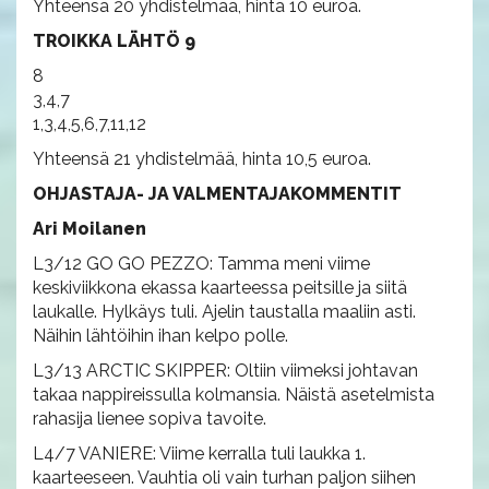
Yhteensä 20 yhdistelmää, hinta 10 euroa.
TROIKKA LÄHTÖ 9
8
3,4,7
1,3,4,5,6,7,11,12
Yhteensä 21 yhdistelmää, hinta 10,5 euroa.
OHJASTAJA- JA VALMENTAJAKOMMENTIT
Ari Moilanen
L3/12 GO GO PEZZO: Tamma meni viime
keskiviikkona ekassa kaarteessa peitsille ja siitä
laukalle. Hylkäys tuli. Ajelin taustalla maaliin asti.
Näihin lähtöihin ihan kelpo polle.
L3/13 ARCTIC SKIPPER: Oltiin viimeksi johtavan
takaa nappireissulla kolmansia. Näistä asetelmista
rahasija lienee sopiva tavoite.
L4/7 VANIERE: Viime kerralla tuli laukka 1.
kaarteeseen. Vauhtia oli vain turhan paljon siihen