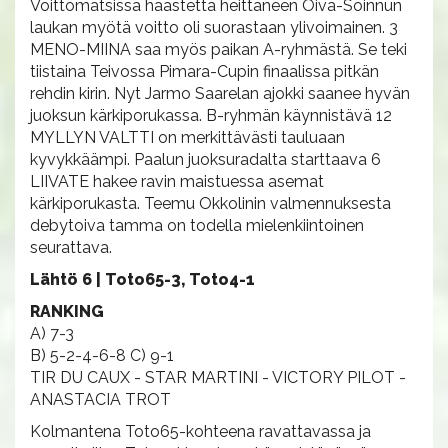
Voittomatsissa haastetta heittäneen Oiva-Soinnun
laukan myötä voitto oli suorastaan ylivoimainen. 3
MENO-MIINA saa myös paikan A-ryhmästä. Se teki
tiistaina Teivossa Pimara-Cupin finaalissa pitkän
rehdin kirin. Nyt Jarmo Saarelan ajokki saanee hyvän
juoksun kärkiporukassa. B-ryhmän käynnistävä 12
MYLLYN VALTTI on merkittävästi tauluaan
kyvykkäämpi. Paalun juoksuradalta starttaava 6
LIIVATE hakee ravin maistuessa asemat
kärkiporukasta. Teemu Okkolinin valmennuksesta
debytoiva tamma on todella mielenkiintoinen
seurattava.
Lähtö 6 | Toto65-3, Toto4-1
RANKING
A) 7-3
B) 5-2-4-6-8 C) 9-1
TIR DU CAUX - STAR MARTINI - VICTORY PILOT -
ANASTACIA TROT
Kolmantena Toto65-kohteena ravattavassa ja