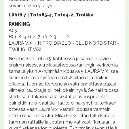
kovan luokan yllätys.
Lähtö 7 | Toto65-4, Toto4-2, Troikka
RANKING
A) 5
B) 1-8-9-6-4-7-10-2-3-11-12
LAURA VIXI - NITRO DIABLO - CLUB NORD STAR -
TWILIGHT VIXI
Neljännessä Toto65-kohteessa ja samalla ravien
ensimmäisessä troikkalähdössä rankingin kärkeen ja
samalla yksin A-ryhmään kipuava 5 LAURA VIXI saa
kunnian toimia systeemien tukipilarina ja troikan
piikkinä. Tuomas Korvenojan valmennettava palasi
viimeksi tauolta ja oli heti oikein hyvä. Se haki tuossa
startissa 1. takasuoralla keulat ja avauspuolikas
paineltiin 10,0-vauhtia. Tauko ei näkynyt kuitenkaan
otteissa vaan Laura Vixi vastaili lopussa varmoin
ottein maaliin saakka. Mika Forss istuu tällä kerralla
tamman rattaille ja liputamme vahvasti ”keulaan ja
kukat” -skenaarion puolesta. B-ryhmän käynnistävä