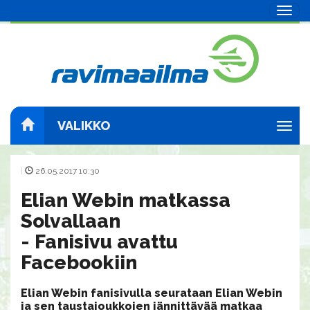
Navig
VALIKKO
Navig
|
26.05.2017 10:30
Elian Webin matkassa
Solvallaan
- Fanisivu avattu
Facebookiin
​Elian Webin fanisivulla seurataan Elian Webin
ja sen taustajoukkojen jännittävää matkaa