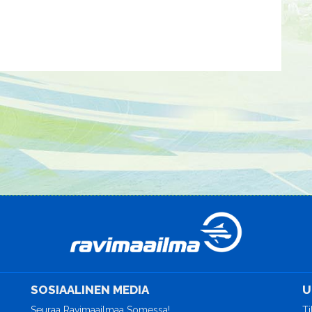
SOSIAALINEN MEDIA
U
Seuraa Ravimaailmaa Somessa!
Ti