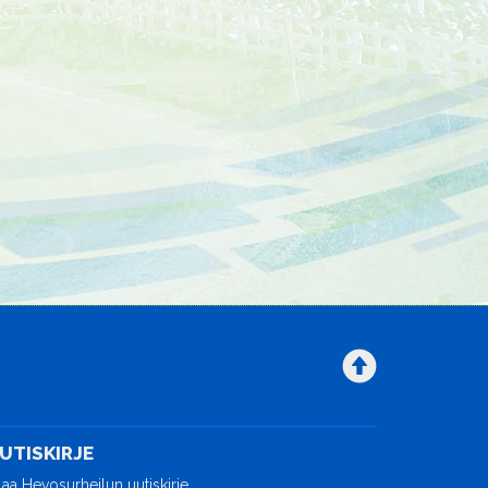
UTISKIRJE
laa Hevosurheilun uutiskirje