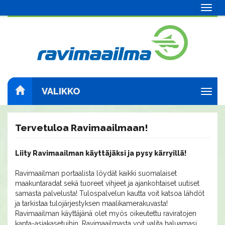
Navig
VALIKKO
Navig
Tervetuloa Ravimaailmaan!
Liity Ravimaailman käyttäjäksi ja pysy kärryillä!
Ravimaailman portaalista löydät kaikki suomalaiset
maakuntaradat sekä tuoreet vihjeet ja ajankohtaiset uutiset
samasta palvelusta! Tulospalvelun kautta voit katsoa lähdöt
ja tarkistaa tulojärjestyksen maalikamerakuvasta!
Ravimaailman käyttäjänä olet myös oikeutettu raviratojen
kanta-asiakasetuihin. Ravimaailmasta voit valita haluamasi