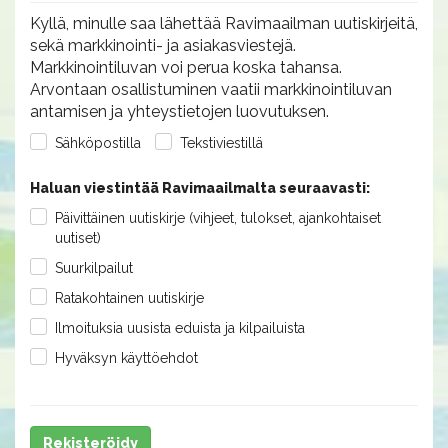
Kyllä, minulle saa lähettää Ravimaailman uutiskirjeitä,
sekä markkinointi- ja asiakasviestejä.
Markkinointiluvan voi perua koska tahansa.
Arvontaan osallistuminen vaatii markkinointiluvan
antamisen ja yhteystietojen luovutuksen.
Sähköpostilla
Tekstiviestillä
Haluan viestintää Ravimaailmalta seuraavasti:
Päivittäinen uutiskirje (vihjeet, tulokset, ajankohtaiset
uutiset)
Suurkilpailut
Ratakohtainen uutiskirje
Ilmoituksia uusista eduista ja kilpailuista
Hyväksyn käyttöehdot
Rekisteröidy