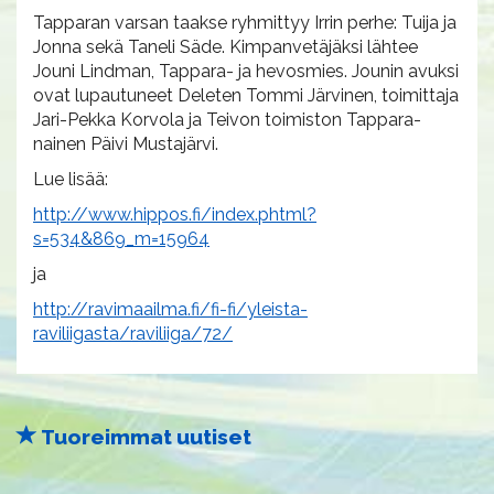
Tapparan varsan taakse ryhmittyy Irrin perhe: Tuija ja
Jonna sekä Taneli Säde. Kimpanvetäjäksi lähtee
Jouni Lindman, Tappara- ja hevosmies. Jounin avuksi
ovat lupautuneet Deleten Tommi Järvinen, toimittaja
Jari-Pekka Korvola ja Teivon toimiston Tappara-
nainen Päivi Mustajärvi.
Lue lisää:
http://www.hippos.fi/index.phtml?
s=534&869_m=15964
ja
http://ravimaailma.fi/fi-fi/yleista-
raviliigasta/raviliiga/72/
Tuoreimmat uutiset