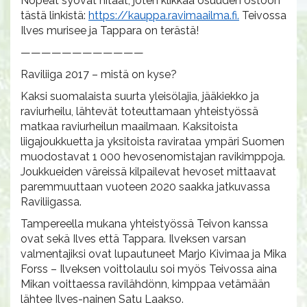
Nopeat syövät hitaat, joten klikkaa osuuden ostoon
tästä linkistä:
https://kauppa.ravimaailma.fi.
Teivossa
Ilves murisee ja Tappara on terästä!
————————————
Raviliiga 2017 – mistä on kyse?
Kaksi suomalaista suurta yleisölajia, jääkiekko ja
raviurheilu, lähtevät toteuttamaan yhteistyössä
matkaa raviurheilun maailmaan. Kaksitoista
liigajoukkuetta ja yksitoista ravirataa ympäri Suomen
muodostavat 1 000 hevosenomistajan ravikimppoja.
Joukkueiden väreissä kilpailevat hevoset mittaavat
paremmuuttaan vuoteen 2020 saakka jatkuvassa
Raviliigassa.
Tampereella mukana yhteistyössä Teivon kanssa
ovat sekä Ilves että Tappara. Ilveksen varsan
valmentajiksi ovat lupautuneet Marjo Kivimaa ja Mika
Forss – Ilveksen voittolaulu soi myös Teivossa aina
Mikan voittaessa ravilähdönn, kimppaa vetämään
lähtee Ilves-nainen Satu Laakso.