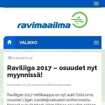
Navig
VALIKKO
Navig
|
10.05.2017 11:32
Raviliiga 2017 – osuudet nyt
myynnissä!
Osuuksien myynti avoinna kaikille kiinnostuneille.
Raviliigan 2017 nettikauppa on nyt auki! Osta oma
osuutesi Liigan suosikkijoukkueesi ravihevosesta.