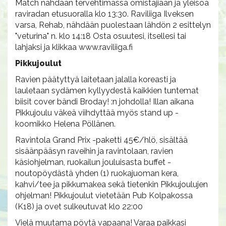
Match nähdään tervehtimässä omistajiaan ja yleisöä
raviradan etusuoralla klo 13:30. Raviliiga Ilveksen
varsa, Rehab, nähdään puolestaan lähdön 2 esittelyn
"veturina" n. klo 14:18 Osta osuutesi, itsellesi tai
lahjaksi ja klikkaa www.raviliiga.fi
Pikkujoulut
​Ravien päätyttyä laitetaan jalalla koreasti ja
lauletaan sydämen kyllyydestä kaikkien tuntemat
biisit cover bändi Broday! :n johdolla! Illan aikana
Pikkujoulu väkeä viihdyttää myös stand up -
koomikko Helena Pöllänen.
Ravintola Grand Prix -paketti 45€/hlö, sisältää
sisäänpääsyn raveihin ja ravintolaan, ravien
käsiohjelman, ruokailun jouluisasta buffet -
noutopöydästä yhden (1) ruokajuoman kera,
kahvi/tee ja pikkumakea sekä tietenkin Pikkujoulujen
ohjelman! Pikkujoulut vietetään Pub Kolpakossa
(K18) ja ovet sulkeutuvat klo 22:00
Vielä muutama pöytä vapaana! Varaa paikkasi