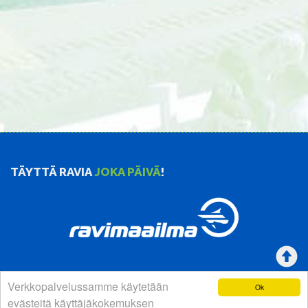
TÄYTTÄ RAVIA
JOKA PÄIVÄ
!
Verkkopalvelussamme käytetään
Ok
YHTEYSTIEDOT
evästeitä käyttäjäkokemuksen