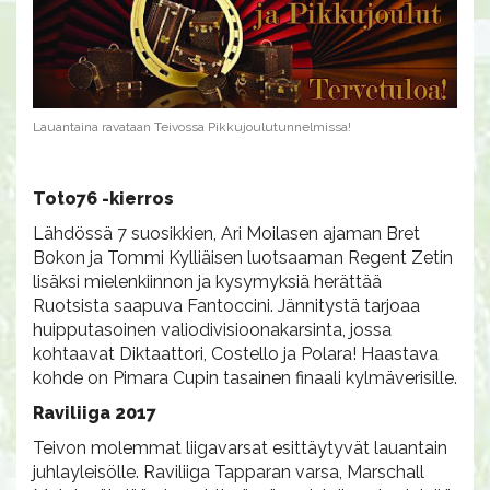
Lauantaina ravataan Teivossa Pikkujoulutunnelmissa!
Toto76 -kierros
Lähdössä 7 suosikkien, Ari Moilasen ajaman Bret
Bokon ja Tommi Kylliäisen luotsaaman Regent Zetin
lisäksi mielenkiinnon ja kysymyksiä herättää
Ruotsista saapuva Fantoccini. Jännitystä tarjoaa
huipputasoinen valiodivisioonakarsinta, jossa
kohtaavat Diktaattori, Costello ja Polara! Haastava
kohde on Pimara Cupin tasainen finaali kylmäverisille.
Raviliiga 2017
Teivon molemmat liigavarsat esittäytyvät lauantain
juhlayleisölle. Raviliiga Tapparan varsa, Marschall