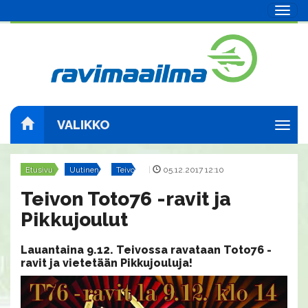
Navig
VALIKKO
Navig
Etusivu
Uutinen
Teivo
|
05.12.2017 12:10
Teivon Toto76 -ravit ja
Pikkujoulut
Lauantaina 9.12. Teivossa ravataan Toto76 -
ravit ja vietetään Pikkujouluja!