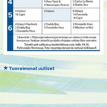
Tuoreimmat uutiset