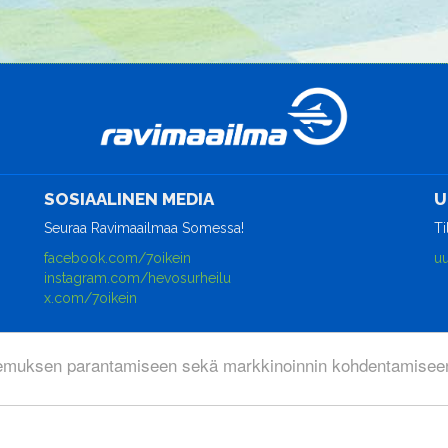
SOSIAALINEN MEDIA
U
Seuraa Ravimaailmaa Somessa!
Ti
facebook.com/7oikein
uu
instagram.com/hevosurheilu
x.com/7oikein
emuksen parantamiseen sekä markkinoinnin kohdentamiseen
rjestelmä
WisePlatform
powered by
WiseNetwork