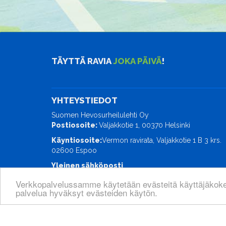
TÄYTTÄ RAVIA
JOKA PÄIVÄ
!
YHTEYSTIEDOT
Suomen Hevosurheilulehti Oy
Postiosoite:
Valjakkotie 1, 00370 Helsinki
Käyntiosoite:
Vermon ravirata, Valjakkotie 1 B 3 krs.
02600 Espoo
Yleinen sähköposti
ravimaailma@hevosurheilu.fi
Verkkopalvelussamme käytetään evästeitä käyttäjäkok
palvelua hyväksyt evästeiden käytön.
© Suomen Hevosurheilulehti Oy
| Toiminnanohjausjä