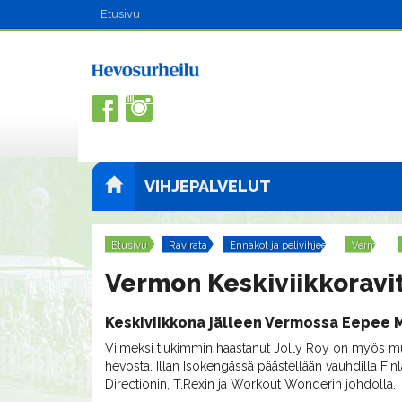
Etusivu
VIHJEPALVELUT
Etusivu
Ravirata
Ennakot ja pelivihjeet
Vermo
Vermon Keskiviikkoravit
Keskiviikkona jälleen Vermossa Eepee 
Viimeksi tiukimmin haastanut Jolly Roy on myös m
hevosta. Illan Isokengässä päästellään vauhdilla F
Directionin, T.Rexin ja Workout Wonderin johdolla.