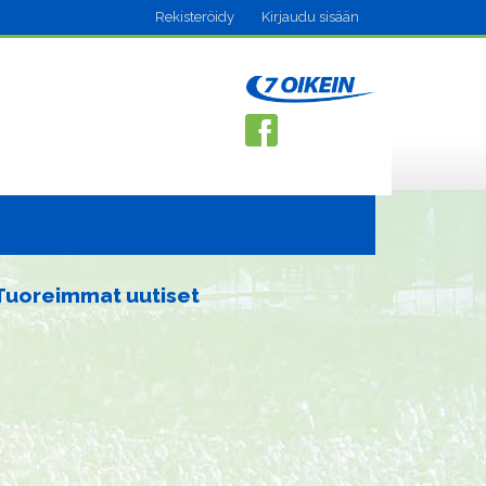
Rekisteröidy
Kirjaudu sisään
Tuoreimmat uutiset