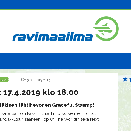
Uutinen
|
15.04.2019 11:15
 17.4.2019 klo 18.00
Mäkisen tähtihevonen Graceful Swamp!
ukana, samoin kaksi muuta Timo Korvenheimon tallin
inlandia-kutsun saaneen Top Of The Worldin sekä Next