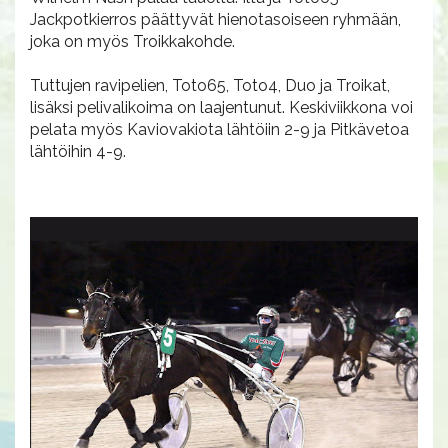
Jackpotkierros päättyvät hienotasoiseen ryhmään,
joka on myös Troikkakohde.
Tuttujen ravipelien, Toto65, Toto4, Duo ja Troikat,
lisäksi pelivalikoima on laajentunut. Keskiviikkona voi
pelata myös Kaviovakiota lähtöiin 2-9 ja Pitkävetoa
lähtöihin 4-9.