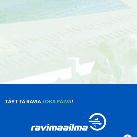
TÄYTTÄ RAVIA
JOKA PÄIVÄ
!