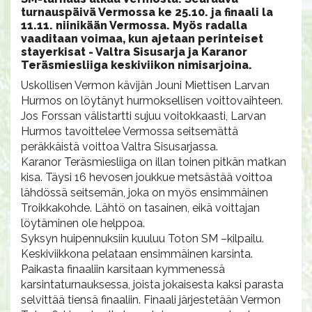
turnauspäivä Vermossa ke 25.10. ja finaali la
11.11. niinikään Vermossa. Myös radalla
vaaditaan voimaa, kun ajetaan perinteiset
stayerkisat - Valtra Sisusarja ja Karanor
Teräsmiesliiga keskiviikon nimisarjoina.
Uskollisen Vermon kävijän Jouni Miettisen Larvan
Hurmos on löytänyt hurmoksellisen voittovaihteen.
Jos Forssan välistartti sujuu voitokkaasti, Larvan
Hurmos tavoittelee Vermossa seitsemättä
peräkkäistä voittoa Valtra Sisusarjassa.
Karanor Teräsmiesliiga on illan toinen pitkän matkan
kisa. Täysi 16 hevosen joukkue metsästää voittoa
lähdössä seitsemän, joka on myös ensimmäinen
Troikkakohde. Lähtö on tasainen, eikä voittajan
löytäminen ole helppoa.
Syksyn huipennuksiin kuuluu Toton SM –kilpailu.
Keskiviikkona pelataan ensimmäinen karsinta.
Paikasta finaaliin karsitaan kymmenessä
karsintaturnauksessa, joista jokaisesta kaksi parasta
selvittää tiensä finaaliin. Finaali järjestetään Vermon