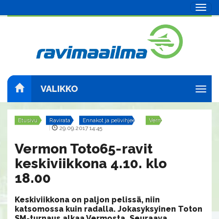
Navig
VALIKKO
Navig
Etusivu
Ravirata
Ennakot ja pelivihjeet
Vermo
Uutinen
|
29.09.2017 14:45
Vermon Toto65-ravit
keskiviikkona 4.10. klo
18.00
Keskiviikkona on paljon pelissä, niin
katsomossa kuin radalla. Jokasyksyinen Toton
SM-turnaus alkaa Vermosta. Seuraava