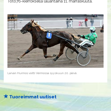
Toto76-kierroksella lauantaina 11. marraskuuta.
Larvan Hurmos voitti Vermossa syyskuun 20. päivä.​
Tuoreimmat uutiset