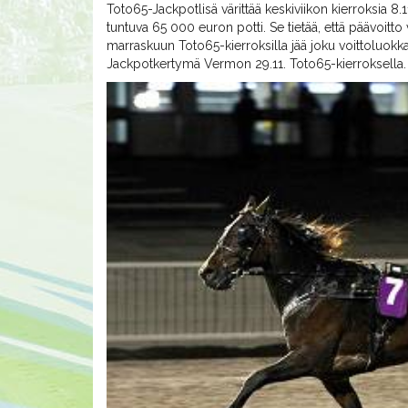
Toto65-Jackpotlisä värittää keskiviikon kierroksia 8.
tuntuva 65 000 euron potti. Se tietää, että päävoitto
marraskuun Toto65-kierroksilla jää joku voittoluokk
Jackpotkertymä Vermon 29.11. Toto65-kierroksella. 