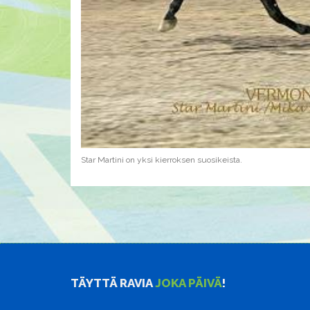
Star Martini on yksi kierroksen suosikeista.
TÄYTTÄ RAVIA
JOKA PÄIVÄ
!