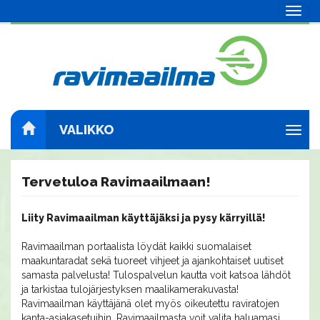
Navig
VALIKKO
Navig
Tervetuloa Ravimaailmaan!
Liity Ravimaailman käyttäjäksi ja pysy kärryillä!
Ravimaailman portaalista löydät kaikki suomalaiset
maakuntaradat sekä tuoreet vihjeet ja ajankohtaiset uutiset
samasta palvelusta! Tulospalvelun kautta voit katsoa lähdöt
ja tarkistaa tulojärjestyksen maalikamerakuvasta!
Ravimaailman käyttäjänä olet myös oikeutettu raviratojen
kanta-asiakasetuihin. Ravimaailmasta voit valita haluamasi