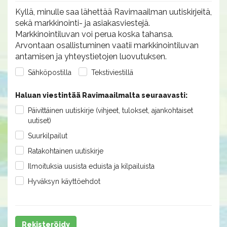
Kyllä, minulle saa lähettää Ravimaailman uutiskirjeitä,
sekä markkinointi- ja asiakasviestejä.
Markkinointiluvan voi perua koska tahansa.
Arvontaan osallistuminen vaatii markkinointiluvan
antamisen ja yhteystietojen luovutuksen.
Sähköpostilla
Tekstiviestillä
Haluan viestintää Ravimaailmalta seuraavasti:
Päivittäinen uutiskirje (vihjeet, tulokset, ajankohtaiset
uutiset)
Suurkilpailut
Ratakohtainen uutiskirje
Ilmoituksia uusista eduista ja kilpailuista
Hyväksyn käyttöehdot
Rekisteröidy