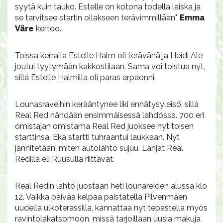
syytä kuin tauko. Estelle on kotona todella laiska ja
se tarvitsee startin ollakseen terävimmillään",
Emma
Väre
kertoo.
Toissa kerralla Estelle Halm oli terävänä ja Heidi Ale
joutui tyytymään kakkostilaan. Sama voi toistua nyt,
sillä Estelle Halmilla oli paras arpaonni.
Lounasraveihin kerääntynee liki ennätysyleisö, sillä
Real Red nähdään ensimmäisessä lähdössä. 700 eri
omistajan omistama Real Red juoksee nyt toisen
starttinsa. Eka startti tuhraantui laukkaan. Nyt
jännitetään, miten autolähtö sujuu. Lahjat Real
Redillä eli Ruusulla riittävät.
Real Redin lähtö juostaan heti lounareiden alussa klo
12. Vaikka päivää kelpaa paistatella Pilvenmäen
uudella ulkoterassilla, kannattaa nyt tepastella myös
ravintolakatsomoon, missä tarjoillaan uusia makuja