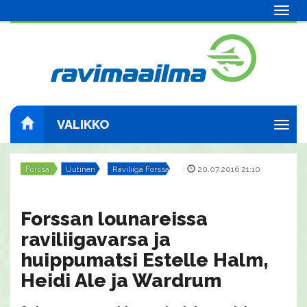
Navig
VALIKKO
Navig
Forssa
Uutinen
Raviliiga Forssa
|
20.07.2016 21:10
Forssan lounareissa
raviliigavarsa ja
huippumatsi Estelle Halm,
Heidi Ale ja Wardrum