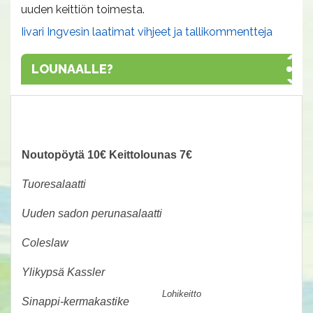
uuden keittiön toimesta.
Iivari Ingvesin laatimat vihjeet ja tallikommentteja
LOUNAALLE?
Ravintola Valtikka 7€ / 10€
Noutopöytä 10€ Keittolounas 7€
Tuoresalaatti
Uuden sadon perunasalaatti
Coleslaw
Ylikypsä Kassler
Lohikeitto
Sinappi-kermakastike