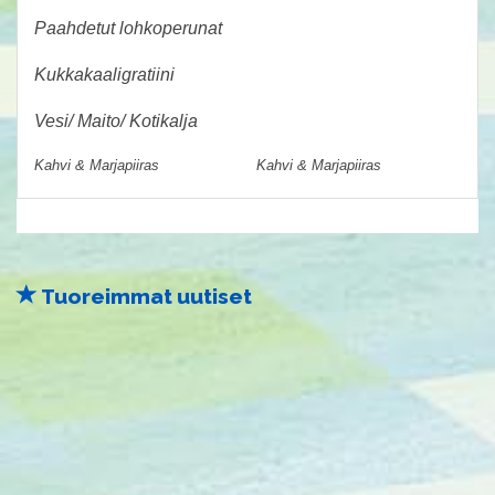
Paahdetut lohkoperunat
Kukkakaaligratiini
Vesi/ Maito/ Kotikalja
Kahvi & Marjapiiras
Kahvi & Marjapiiras
Tuoreimmat uutiset