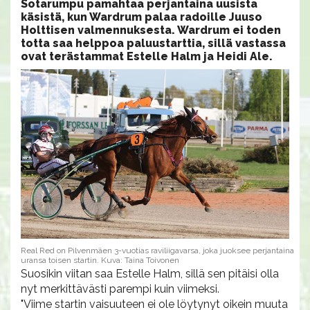
Sotarumpu pamahtaa perjantaina uusista
käsistä, kun Wardrum palaa radoille Juuso
Holttisen valmennuksesta. Wardrum ei toden
totta saa helppoa paluustarttia, sillä vastassa
ovat terästammat Estelle Halm ja Heidi Ale.
Real Red on Pilvenmäen 3-vuotias raviliigavarsa, joka juoksee perjantaina
uransa toisen startin. Kuva: Taina Toivonen
Suosikin viitan saa Estelle Halm, sillä sen pitäisi olla
nyt merkittävästi parempi kuin viimeksi.
"Viime startin vaisuuteen ei ole löytynyt oikein muuta