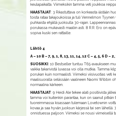
keulapaikalta. Viimeksikin tamma veti joukkoa reippa
HAASTAJAT
: 3 Rikastuttava on korkeasta iästään h
toista rataa takajoukoissa ja tuli Vennelmon Tyynen v
puhkaista ehjällä juoksulla 30-rajan. Lappeenrannass
porukassa mukavasti maaliin asti. 8 R.R. Ero on epäv
sopiva kuski sen rattaille.
Lähtö 4
A – 10 B – 7, 9, 1, 8, 13, 11, 14, 12 C – 4, 5, 6 D – 2,
SUOSIKKI
: 10 Bestseller tuntuu T65-avaukseen mui
vaikka takarivistä luvassa voi olla mutkia. Tamma k
porukan kuin normaalisti. Viimeksi viisivuotias veti
maalisuoralla selässään vaalineen Naomi Wibbin oh
normaalina kärkeen.
HAASTAJAT
: 9 Heidi Ale tekee alati positiivista jäl
tamma voi kuitenkin parantaa, kun on saanut pitkän tau
tuoreimmassa kisassaan tulemaan Lovetownin voittaess
kovaa ja saa hyvän juoksun kärjessä tai sen lähellä
onnistuessa paljoon. Viimeksi se nousi viimeisellä ta