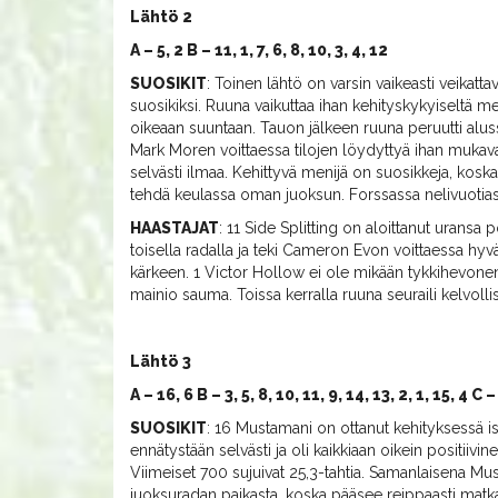
Lähtö 2
A – 5, 2 B – 11, 1, 7, 6, 8, 10, 3, 4, 12
SUOSIKIT
: Toinen lähtö on varsin vaikeasti veikatta
suosikiksi. Ruuna vaikuttaa ihan kehityskykyiseltä 
oikeaan suuntaan. Tauon jälkeen ruuna peruutti alussa
Mark Moren voittaessa tilojen löydyttyä ihan mukavast
selvästi ilmaa. Kehittyvä menijä on suosikkeja, kosk
tehdä keulassa oman juoksun. Forssassa nelivuotias jäi
HAASTAJAT
: 11 Side Splitting on aloittanut uransa p
toisella radalla ja teki Cameron Evon voittaessa hyvä
kärkeen. 1 Victor Hollow ei ole mikään tykkihevone
mainio sauma. Toissa kerralla ruuna seuraili kelvoll
Lähtö 3
A – 16, 6 B – 3, 5, 8, 10, 11, 9, 14, 13, 2, 1, 15, 4 C –
SUOSIKIT
: 16 Mustamani on ottanut kehityksessä i
ennätystään selvästi ja oli kaikkiaan oikein positiivin
Viimeiset 700 sujuivat 25,3-tahtia. Samanlaisena Mu
juoksuradan paikasta, koska pääsee reippaasti matk