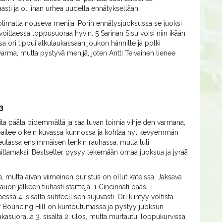
asti ja oli ihan urhea uudella ennätyksellään.
uolimatta nouseva menijä. Porin ennätysjuoksussa se juoksi
oittaessa loppusuoraa hyvin. 5 Sarinan Sisu voisi niin ikään
a ori tippui alkulaukassaan joukon hännille ja polki
arma, mutta pystyvä menijä, joten Antti Teivainen lienee
 3
ta päätä pidemmältä ja saa luvan toimia vihjeiden varmana,
ilpailee oikein kuvassa kunnossa ja kohtaa nyt kevyemmän
 keulassa ensimmäisen lenkin rauhassa, mutta tuli
ittamaksi. Bestseller pysyy tekemään omaa juoksua ja jyrää
keä, mutta aivan viimeinen puristus on ollut kateissa. Jaksava
on jälkeen tiuhasti startteja. 1 Cincinnati pääsi
a 4. sisältä suhteellisen sujuvasti. Ori kiihtyy voltista
. 7 Bouncing Hill on kuntoutumassa ja pystyy juoksun
kasuoralla 3. sisältä 2. ulos, mutta murtautui loppukurvissa,