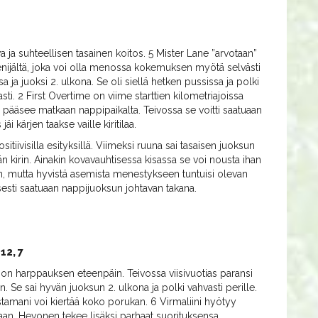
va ja suhteellisen tasainen koitos. 5 Mister Lane ”arvotaan”
menijältä, joka voi olla menossa kokemuksen myötä selvästi
 ja juoksi 2. ulkona. Se oli siellä hetken pussissa ja polki
i. 2 First Overtime on viime starttien kilometriajoissa
a pääsee matkaan nappipaikalta. Teivossa se voitti saatuaan
 kärjen taakse vaille kiritilaa.
ositiivisilla esityksillä. Viimeksi ruuna sai tasaisen juoksun
n kirin. Ainakin kovavauhtisessa kisassa se voi nousta ihan
n, mutta hyvistä asemista menestykseen tuntuisi olevan
isesti saatuaan nappijuoksun johtavan takana.
 12, 7
son harppauksen eteenpäin. Teivossa viisivuotias paransi
en. Se sai hyvän juoksun 2. ulkona ja polki vahvasti perille.
stamani voi kiertää koko porukan. 6 Virmaliini hyötyy
aan. Hevonen tekee lisäksi parhaat suorituksensa