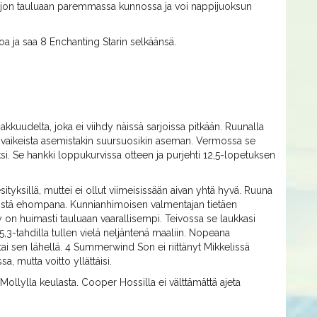
 paljon tauluaan paremmassa kunnossa ja voi nappijuoksun
oa ja saa 8 Enchanting Starin selkäänsä.
kkuudelta, joka ei viihdy näissä sarjoissa pitkään. Ruunalla
 vaikeista asemistakin suursuosikin aseman. Vermossa se
riksi. Se hankki loppukurvissa otteen ja purjehti 12,5-lopetuksen
sityksillä, muttei ei ollut viimeisissään aivan yhtä hyvä. Ruuna
entistä ehompana. Kunnianhimoisen valmentajan tietäen
ly on huimasti tauluaan vaarallisempi. Teivossa se laukkasi
5,3-tahdilla tullen vielä neljäntenä maaliin. Nopeana
i sen lähellä. 4 Summerwind Son ei riittänyt Mikkelissä
, mutta voitto yllättäisi.
 Mollylla keulasta. Cooper Hossilla ei välttämättä ajeta