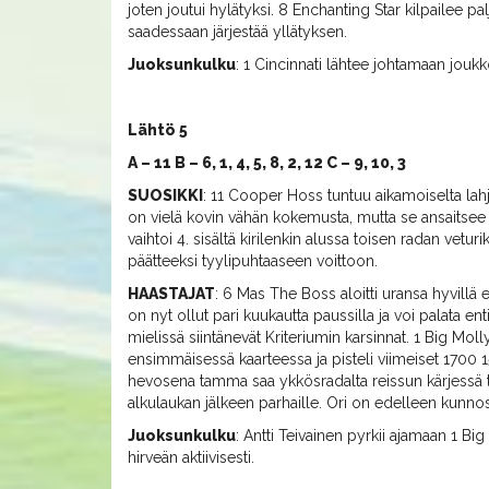
joten joutui hylätyksi. 8 Enchanting Star kilpailee
saadessaan järjestää yllätyksen.
Juoksunkulku
: 1 Cincinnati lähtee johtamaan joukk
Lähtö 5
A – 11 B – 6, 1, 4, 5, 8, 2, 12 C – 9, 10, 3
SUOSIKKI
: 11 Cooper Hoss tuntuu aikamoiselta lahja
on vielä kovin vähän kokemusta, mutta se ansaitsee
vaihtoi 4. sisältä kirilenkin alussa toisen radan vetu
päätteeksi tyylipuhtaaseen voittoon.
HAASTAJAT
: 6 Mas The Boss aloitti uransa hyvillä e
on nyt ollut pari kuukautta paussilla ja voi palata 
mielissä siintänevät Kriteriumin karsinnat. 1 Big Mol
ensimmäisessä kaarteessa ja pisteli viimeiset 1700 1
hevosena tamma saa ykkösradalta reissun kärjessä ta
alkulaukan jälkeen parhaille. Ori on edelleen kunnossa
Juoksunkulku
: Antti Teivainen pyrkii ajamaan 1 Big
hirveän aktiivisesti.