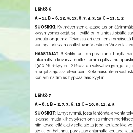
Lähtö 6
A – 14 B – 6, 12, 9, 13, 8, 7, 4, 3, 15 C – 11, 1, 2
SUOSIKKI
: Kylmäveristen aikatasoitus on äärimmäisen
kysymysmerkkejä. 14 Hevillä on mainiosti sisällä sarj
aiheuta ongelmia. Teivossa ori eteni ensimmäisellä ta
kuningatarkisaan osallistuvan Vieskerin Virvan takan
HAASTAJAT
: 6 Sinkkutuuli on parantanut hurjilla har
takamatkan kovanaamoille. Tamma jatkaa huippuiskuss
1300 26,6-kyytiä. 12 Paola on väkivahva jyrä, jolle j
menijällä ajoissa eteenpäin. Kokonaisuutena vastuski
kun ammattimies hyppää taas kyytiin.
Lähtö 7
A – 8, 1 B – 2, 7, 3, 6, 12 C – 10, 9, 11, 4, 5
SUOSIKIT
: Lyhyt ryhmä, josta lähtörata-arvonta te
iskussa, mutta kiihdytyksen onnistuminen merkitsee
niin kovaa, että aktiivisella ajolla jopa keulapaikka 
ajokki on hallinnut parastaan antamatta keulapaikalta