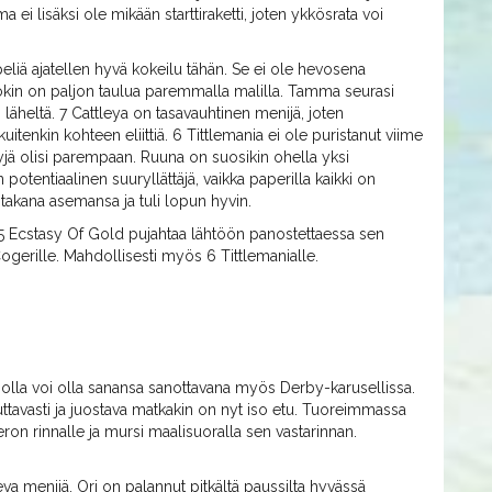
 lisäksi ole mikään starttiraketti, joten ykkösrata voi
apeliä ajatellen hyvä kokeilu tähän. Se ei ole hevosena
okin on paljon taulua paremmalla malilla. Tamma seurasi
n läheltä. 7 Cattleya on tasavauhtinen menijä, joten
tenkin kohteen eliittiä. 6 Tittlemania ei ole puristanut viime
yjä olisi parempaan. Ruuna on suosikin ohella yksi
otentiaalinen suuryllättäjä, vaikka paperilla kaikki on
akana asemansa ja tuli lopun hyvin.
a 5 Ecstasy Of Gold pujahtaa lähtöön panostettaessa sen
Cogerille. Mahdollisesti myös 6 Tittlemanialle.
jolla voi olla sanansa sanottavana myös Derby-karusellissa.
uuttavasti ja juostava matkakin on nyt iso etu. Tuoreimmassa
eron rinnalle ja mursi maalisuoralla sen vastarinnan.
eva menijä. Ori on palannut pitkältä paussilta hyvässä