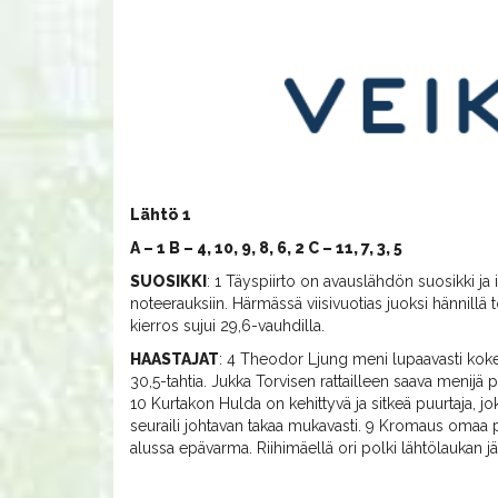
Lähtö 1
A – 1 B – 4, 10, 9, 8, 6, 2 C – 11, 7, 3, 5
SUOSIKKI
: 1 Täyspiirto on avauslähdön suosikki j
noteerauksiin. Härmässä viisivuotias juoksi hännillä to
kierros sujui 29,6-vauhdilla.
HAASTAJAT
: 4 Theodor Ljung meni lupaavasti koke
30,5-tahtia. Jukka Torvisen rattailleen saava menijä
10 Kurtakon Hulda on kehittyvä ja sitkeä puurtaja, jo
seuraili johtavan takaa mukavasti. 9 Kromaus omaa p
alussa epävarma. Riihimäellä ori polki lähtölaukan j