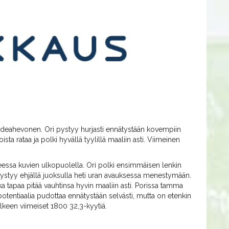
a ideahevonen. Ori pystyy hurjasti ennätystään kovempiin
ista rataa ja polki hyvällä tyylillä maaliin asti. Viimeinen
essa kuvien ulkopuolella. Ori polki ensimmäisen lenkin
 pystyy ehjällä juoksulla heti uran avauksessa menestymään.
ka tapaa pitää vauhtinsa hyvin maaliin asti. Porissa tamma
otentiaalia pudottaa ennätystään selvästi, mutta on etenkin
älkeen viimeiset 1800 32,3-kyytiä.