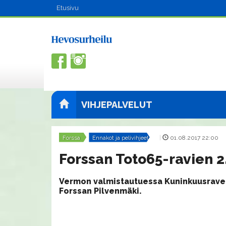
Etusivu
VIHJEPALVELUT
Forssa
Ennakot ja pelivihjeet
|
01.08.2017 22:00
Forssan Toto65-ravien 2.
Vermon valmistautuessa Kuninkuusraveih
Forssan Pilvenmäki.