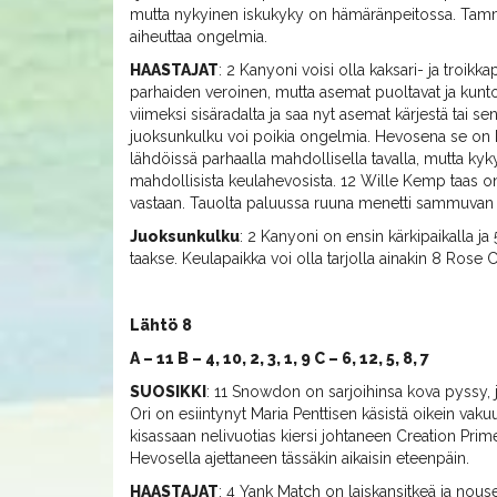
mutta nykyinen iskukyky on hämäränpeitossa. Tamma ei
aiheuttaa ongelmia.
HAASTAJAT
: 2 Kanyoni voisi olla kaksari- ja troikk
parhaiden veroinen, mutta asemat puoltavat ja kunt
viimeksi sisäradalta ja saa nyt asemat kärjestä tai se
juoksunkulku voi poikia ongelmia. Hevosena se on kui
lähdöissä parhaalla mahdollisella tavalla, mutta kyk
mahdollisista keulahevosista. 12 Wille Kemp taas on p
vastaan. Tauolta paluussa ruuna menetti sammuvan t
Juoksunkulku
: 2 Kanyoni on ensin kärkipaikalla j
taakse. Keulapaikka voi olla tarjolla ainakin 8 Rose 
Lähtö 8
A – 11 B – 4, 10, 2, 3, 1, 9 C – 6, 12, 5, 8, 7
SUOSIKKI
: 11 Snowdon on sarjoihinsa kova pyssy, 
Ori on esiintynyt Maria Penttisen käsistä oikein vak
kisassaan nelivuotias kiersi johtaneen Creation Prim
Hevosella ajettaneen tässäkin aikaisin eteenpäin.
HAASTAJAT
: 4 Yank Match on laiskansitkeä ja nous