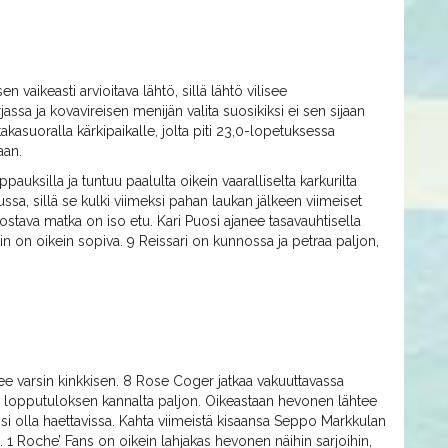
 vaikeasti arvioitava lähtö, sillä lähtö vilisee
assa ja kovavireisen menijän valita suosikiksi ei sen sijaan
kasuoralla kärkipaikalle, jolta piti 23,0-lopetuksessa
aan.
ppauksilla ja tuntuu paalulta oikein vaaralliselta karkurilta
a, sillä se kulki viimeksi pahan laukan jälkeen viimeiset
uostava matka on iso etu. Kari Puosi ajanee tasavauhtisella
n on oikein sopiva. 9 Reissari on kunnossa ja petraa paljon,
kee varsin kinkkisen. 8 Rose Coger jatkaa vakuuttavassa
 lopputuloksen kannalta paljon. Oikeastaan hevonen lähtee
voisi olla haettavissa. Kahta viimeistä kisaansa Seppo Markkulan
. 1 Roche’ Fans on oikein lahjakas hevonen näihin sarjoihin,