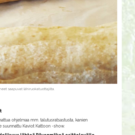
neet saapuvat lähiruokatuottajilta.
t
nnattua ohjelmaa mm. talutusratsastusta, kanien
le suunnattu Kaviot Kattoon -show.