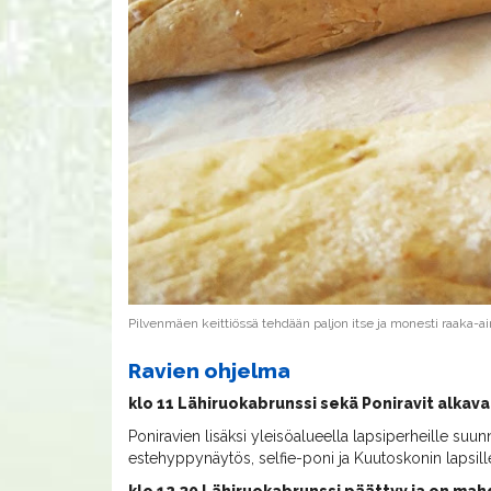
Pilvenmäen keittiössä tehdään paljon itse ja monesti raaka-ai
Ravien ohjelma
klo 11 Lähiruokabrunssi sekä Poniravit alkava
Poniravien lisäksi yleisöalueella lapsiperheille suu
estehyppynäytös, selfie-poni ja Kuutoskonin lapsil