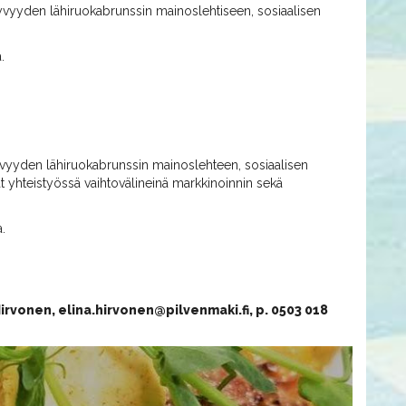
yvyyden lähiruokabrunssin mainoslehtiseen, sosiaalisen
.
yvyyden lähiruokabrunssin mainoslehteen, sosiaalisen
t yhteistyössä vaihtovälineinä markkinoinnin sekä
a.
irvonen, elina.hirvonen@pilvenmaki.fi, p. 0503 018