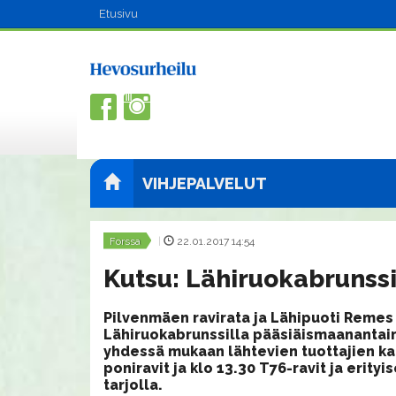
Etusivu
VIHJEPALVELUT
Forssa
|
22.01.2017 14:54
Kutsu: Lähiruokabrunssi 
Pilvenmäen ravirata ja Lähipuoti Remes 
Lähiruokabrunssilla pääsiäismaanantaina
yhdessä mukaan lähtevien tuottajien ka
poniravit ja klo 13.30 T76-ravit ja erit
tarjolla.