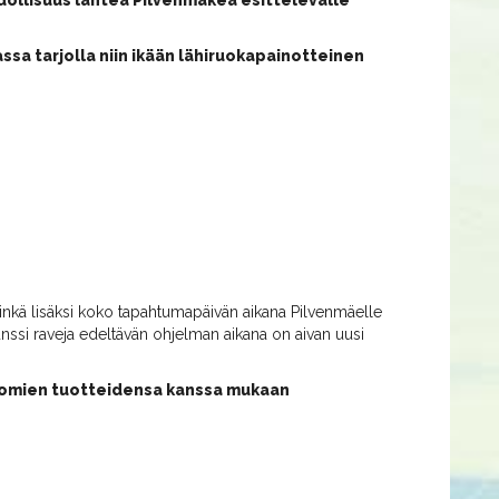
dollisuus lähteä Pilvenmäkeä esittelevälle
kassa tarjolla niin ikään lähiruokapainotteinen
minkä lisäksi koko tapahtumapäivän aikana Pilvenmäelle
unssi raveja edeltävän ohjelman aikana on aivan uusi
ä omien tuotteidensa kanssa mukaan