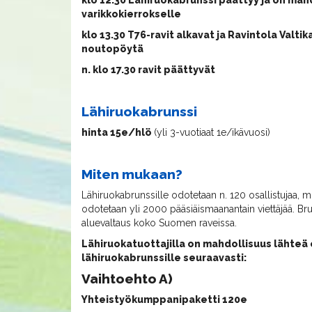
klo 12.30 Lähiruokabrunssi päättyy ja on mah
varikkokierrokselle
klo 13.30 T76-ravit alkavat ja Ravintola Valti
noutopöytä
n. klo 17.30 ravit päättyvät
Lähiruokabrunssi
hinta 15e/hlö
(yli 3-vuotiaat 1e/ikävuosi)
Miten mukaan?
Lähiruokabrunssille odotetaan n. 120 osallistujaa, 
odotetaan yli 2000 pääsiäismaanantain viettäjää. Br
aluevaltaus koko Suomen raveissa.
Lähiruokatuottajilla on mahdollisuus lähte
lähiruokabrunssille seuraavasti:
Vaihtoehto A)
Yhteistyökumppanipaketti 120e