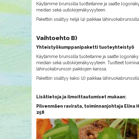
Käytämme brunssilla tuotteitanne ja saatte logonäk
median sekä uutiskirjenäkyvyyteen.
Pakettiin sisältyy neljä (4) paikkaa lähiruokabrunssilla
Vaihtoehto B)
Yhteistyökumppanipaketti tuoteyhteistyö
Käytämme brunssilla tuoteitanne ja saatte logonäk
median sekä uutiskirjenäkyvyyteen. Tuotteet toimiva
lähiruokabrunssin paikkojen kanssa.
Pakettiin sisältyy kaksi (2) paikkaa lähiruokabrunssill
Lisätietoja ja ilmoittautumiset mukaan:
Pilvenmäen ravirata, toiminnanjohtaja Elina H
258