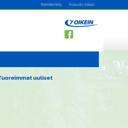
Rekisteröidy
Kirjaudu sisään
Tuoreimmat uutiset