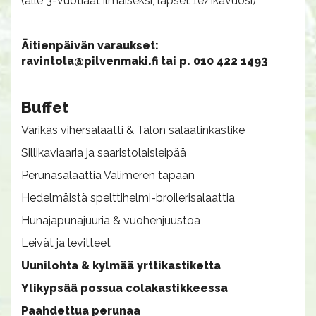
(alle 3-vuotiaat ilmaiseksi, lapset 1e/ikävuosi)
Äitienpäivän varaukset:
ravintola@pilvenmaki.fi tai p. 010 422 1493
Buffet
Värikäs vihersalaatti & Talon salaatinkastike
Sillikaviaaria ja saaristolaisleipää
Perunasalaattia Välimeren tapaan
Hedelmäistä spelttihelmi-broilerisalaattia
Hunajapunajuuria & vuohenjuustoa
Leivät ja levitteet
Uunilohta & kylmää yrttikastiketta
Ylikypsää possua colakastikkeessa
Paahdettua perunaa