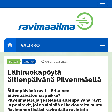
Navig
VALIKKO
Navig
Forssa
Uutinen
|
03.05.2018 21:45
Lähiruokapöytä
äitienpäivänä Pilvenmäellä
Äitienpäivänä ravit – Erilainen
äitienpäivälounaspaikka?
Pilvenmäellä järjestetään äitienpäivänä ravit
ja poniravit, joten vipinää ei kaviouralta puutu.
Ravimenon lisäksi raviradalla ravintola