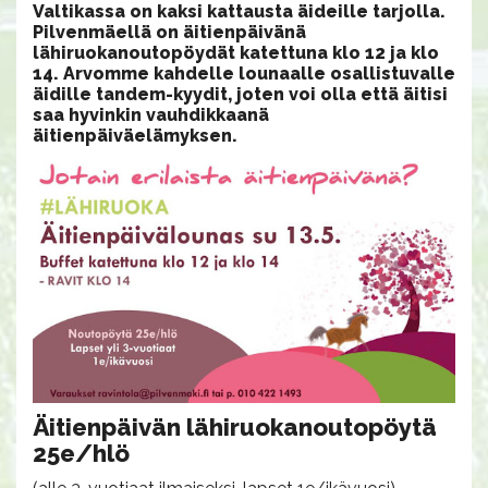
Valtikassa on kaksi kattausta äideille tarjolla.
Pilvenmäellä on äitienpäivänä
lähiruokanoutopöydät katettuna klo 12 ja klo
14. Arvomme kahdelle lounaalle osallistuvalle
äidille tandem-kyydit, joten voi olla että äitisi
saa hyvinkin vauhdikkaanä
äitienpäiväelämyksen.
Äitienpäivän lähiruokanoutopöytä
25e/hlö