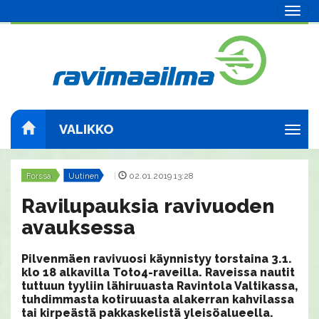
Navig
VALIKKO
Navig
Forssa
Uutinen
|
02.01.2019 13:28
Ravilupauksia ravivuoden
avauksessa
Pilvenmäen ravivuosi käynnistyy torstaina 3.1.
klo 18 alkavilla Toto4-raveilla. Raveissa nautit
tuttuun tyyliin lähiruuasta Ravintola Valtikassa,
tuhdimmasta kotiruuasta alakerran kahvilassa
tai kirpeästä pakkaskelistä yleisöalueella.