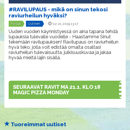
#RAVILUPAUS - mikä on sinun tekosi
raviurheilun hyväksi?
Forssa
Uutinen
|
02.01.2019 13:17
Uuden vuoden käynnistyessä on aina tapana tehdä
lupauksia tulevalle vuodelle - Haastamme Sinut
tekemään ravilupauksen! Ravilupaus on raviurheilun
hyvä teko, jolla voit edistää omalta osaltasi
raviurheilun tulevaisuutta, julkisuuskuvaa ja jakaa
hyvää mieltä lajin sisällä.
SEURAAVAT RAVIT MA 21.1. KLO 18
MAGIC PIZZA MONDAY
Tuoreimmat uutiset