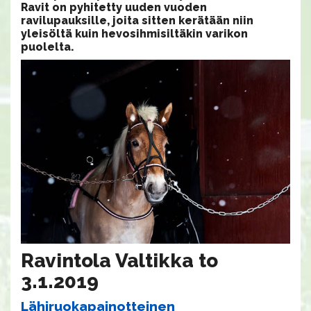
Ravit on pyhitetty uuden vuoden
ravilupauksille, joita sitten kerätään niin
yleisöltä kuin hevosihmisiltäkin varikon
puolelta.
Ravintola Valtikka to
3.1.2019
Lähiruokapainotteinen