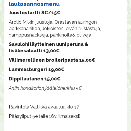
lautasannosmenu
Juustostartti 8€/15€
Arctic Milkin juustoja, Orastavan auringon
porkkanahilloa, Jokioisten leivän fiilislastuja,
hamppusnackseja, pähkinöitä& oliiveja
Savulohitäytteinen uuniperuna &
lisäkesalaatti 13,00€
Välimerellinen broileripasta 15,00€
Lammasburgeri 19,00€
Dippilautanen 15,00€
Antin konditorian jäätelöherkku 5€
Ravintola Valtikka avautuu klo 17
Pääsyliput 5e (alle 16v. ilmaiseksi)